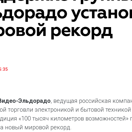
ьдорадо устано
household appliances and electronics sector, providing an
conveni
excellent customer experience, premium service and new
advanta
products from the leading electronics brands.
and pro
ровой рекорд
5:35
.Видео-Эльдорадо
, ведущая российская компа
ой торговли электроникой и бытовой техникой 
диция «100 тысяч километров возможностей»
а новый мировой рекорд.