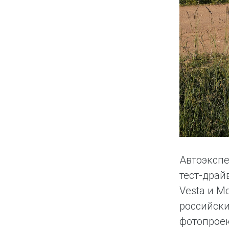
Автоэксп
тест-драй
Vesta и М
российски
фотопроек