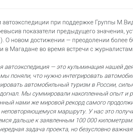
и автоэкспедиции при поддержке Группы М.Ви
ревысив показатели предыдущего значения, ус
я). О новом достижении — преодолении более 
и в Магадане во время встречи с журналистами
я автоэкспедиция — это кульминация нашей деят
 мы поняли, что нужно интегрировать автомобил
ировать автомобильный туризм в России, сильн
 догнал. Мы суммировали накопленный опыт и р
нный нами же мировой рекорд самого продолжит
 неповторяющемуся маршруту. У нас это получил
мся дальше к заявленным 100 000 километрам
чередная задача проекта, но безусловно важная