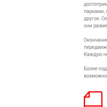
достопри
парками, 
другое. С
они разме
Окончание
передвиже
Каждую не
Более под
возможно