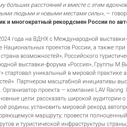
у больших расстояний и вместе с этим вдохнов
ными людьми и новыми местами силы»
, — гово
ик и многократный рекордсмен России по авт
2024 года на ВДНХ с Международной выставк
 Национальных проектов России, а также пр
 страна возможностей», Российского туристиче
дной выставки-форума «Россия», Группы М.В
» стартовал уникальный в мировой практике а
стей». Партнером масштабной инициативы выс
. Организатор проекта — компания LAV Racing.
новные цели: рассказать широкой аудитории о
ой родины; установить мировой рекорд автопр
оряющемуся маршруту; провести полноценный
утов и туристической инфраструктуры страны;