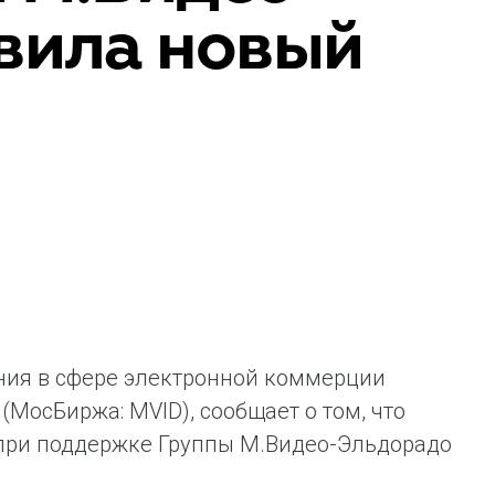
вила новый
ent universal online platform. The brand’s key
ges for consumers are the best deals, simplicity
ximity.
ния в сфере электронной коммерции
(МосБиржа: MVID), сообщает о том, что
 при поддержке Группы М.Видео-Эльдорадо