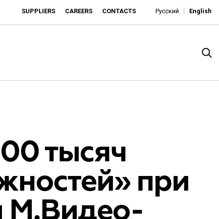
SUPPLIERS
CAREERS
CONTACTS
Русский
English
100 тысяч
жностей» при
rado
 М.Видео-
o is developing as an affordable retailer and a