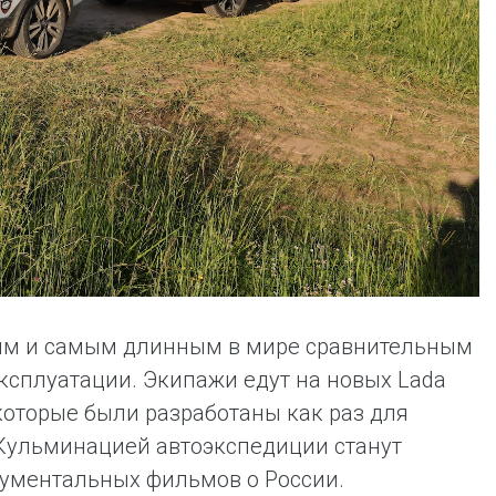
ным и самым длинным в мире сравнительным
ксплуатации. Экипажи едут на новых Lada
 которые были разработаны как раз для
 Кульминацией автоэкспедиции станут
окументальных фильмов о России.