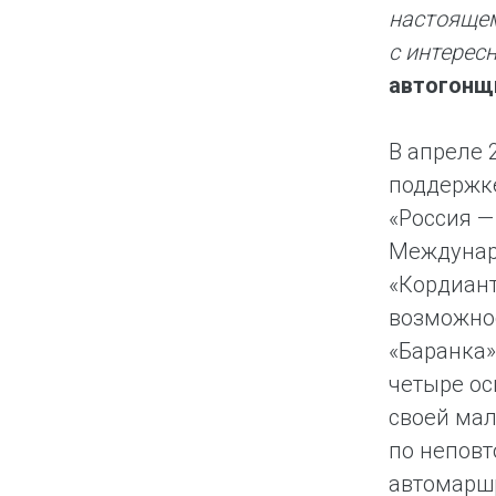
настоящем
с интерес
автогонщ
В апреле 
поддержке
«Россия —
Междунаро
«Кордиант
возможно
«Баранка»
четыре ос
своей мал
по неповт
автомаршр