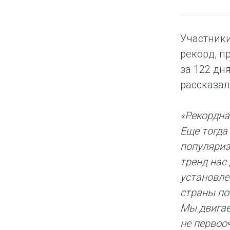
Участник
рекорд, п
за 122 дн
рассказал
«Рекордна
Еще тогда
популяриз
тренд нас
установле
страны по
Мы двигае
не первоо