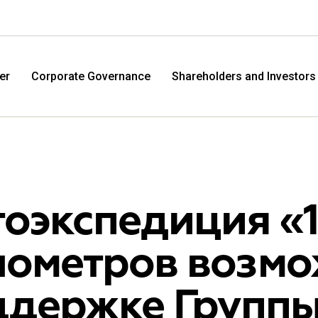
er
Corporate Governance
Shareholders and Investors
оэкспедиция «
лометров возмо
M.Video
Eldo
ддержке Группы
M.Video is developing as a universal retailer in the
Eldorad