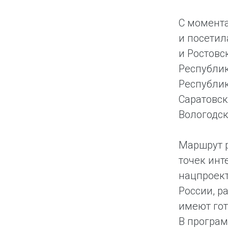
С момента
и посетил
и Ростовс
Республик
Республик
Саратовск
Вологодск
Маршрут р
точек инт
нацпроект
России, р
имеют гот
В програм