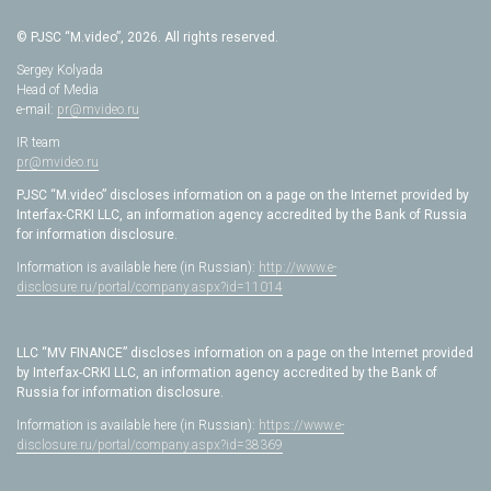
© PJSC “M.video”, 2026. All rights reserved.
Sergey Kolyada
Head of Media
e-mail:
pr@mvideo.ru
IR team
pr@mvideo.ru
PJSC “M.video” discloses information on a page on the Internet provided by
Interfax-CRKI LLC, an information agency accredited by the Bank of Russia
for information disclosure.
Information is available here (in Russian):
http://www.e-
disclosure.ru/portal/company.aspx?id=11014
LLC “MV FINANCE” discloses information on a page on the Internet provided
by Interfax-CRKI LLC, an information agency accredited by the Bank of
Russia for information disclosure.
Information is available here (in Russian):
https://www.e-
disclosure.ru/portal/company.aspx?id=38369