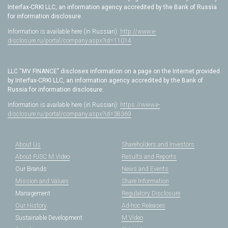
Interfax-CRKI LLC, an information agency accredited by the Bank of Russia
for information disclosure.
Information is available here (in Russian):
http://www.e-
disclosure.ru/portal/company.aspx?id=11014
LLC “MV FINANCE” discloses information on a page on the Internet provided
by Interfax-CRKI LLC, an information agency accredited by the Bank of
Russia for information disclosure.
Information is available here (in Russian):
https://www.e-
disclosure.ru/portal/company.aspx?id=38369
About Us
Shareholders and Investors
About PJSC M.Video
Results and Reports
Our Brands
News and Events
Mission and Values
Share Information
Management
Regulatory Disclosure
Our History
Ad-hoc Releases
Sustainable Development
M.Video