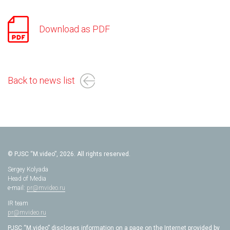
Download as PDF
Back to news list
© PJSC “M.video”, 2026. All rights reserved.
Sergey Kolyada
Head of Media
e-mail:
pr@mvideo.ru
IR team
pr@mvideo.ru
PJSC “M.video” discloses information on a page on the Internet provided by