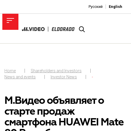
Русский
English
Home
Shareholders and Investors
News and events
Investor News
-
М.Видео объявляет о
старте продаж
смартфона HUAWEI Mate