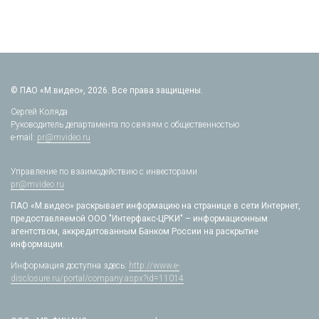
© ПАО «М.видео», 2026. Все права защищены.
Сергей Коляда
Руководитель департамента по связям с общественностью
e-mail:
pr@mvideo.ru
Управление по взаимодействию с инвесторами
pr@mvideo.ru
ПАО «М.видео» раскрывает информацию на странице в сети Интернет,
предоставляемой ООО "Интерфакс-ЦРКИ" – информационным
агентством, аккредитованным Банком России на раскрытие
информации.
Информация доступна здесь:
http://www.e-
disclosure.ru/portal/company.aspx?id=11014