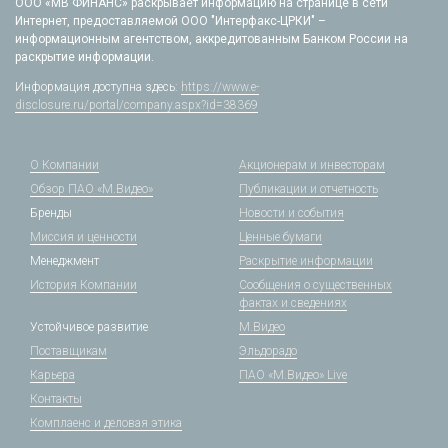
ООО «МВ ФИНАНС» раскрывает информацию на странице в сети
Интернет, предоставляемой ООО "Интерфакс-ЦРКИ" –
информационным агентством, аккредитованным Банком России на
раскрытие информации.
Информация доступна здесь:
https://www.e-
disclosure.ru/portal/company.aspx?id=38369
О Компании
Акционерам и инвесторам
Обзор ПАО «М.Видео»
Публикации и отчетность
Бренды
Новости и события
Миссия и ценности
Ценные бумаги
Менеджмент
Раскрытие информации
История Компании
Сообщения о существенных
фактах и сведениях
Устойчивое развитие
М.Видео
Поставщикам
Эльдорадо
Карьера
ПАО «М.Видео» Live
Контакты
Комплаенс и деловая этика