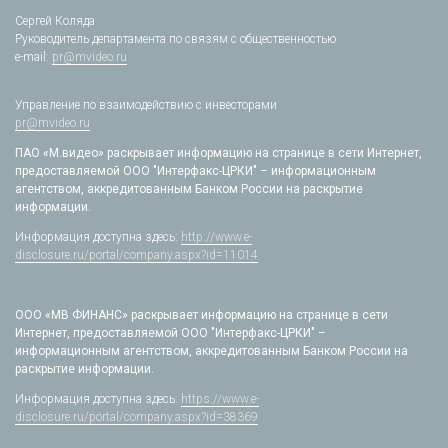
Сергей Коляда
Руководитель департамента по связям с общественностью
e-mail:
pr@mvideo.ru
Управление по взаимодействию с инвесторами
pr@mvideo.ru
ПАО «М.видео» раскрывает информацию на странице в сети Интернет,
предоставляемой ООО "Интерфакс-ЦРКИ" – информационным
агентством, аккредитованным Банком России на раскрытие
информации.
Информация доступна здесь:
http://www.e-
disclosure.ru/portal/company.aspx?id=11014
ООО «МВ ФИНАНС» раскрывает информацию на странице в сети
Интернет, предоставляемой ООО "Интерфакс-ЦРКИ" –
информационным агентством, аккредитованным Банком России на
раскрытие информации.
Информация доступна здесь:
https://www.e-
disclosure.ru/portal/company.aspx?id=38369