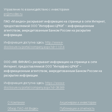
Управление по взаимодействию с инвесторами
pr@mvideo.ru
ПАО «М.видео» раскрывает информацию на странице в сети Интернет,
предоставляемой ООО "Интерфакс-ЦРКИ" – информационным
агентством, аккредитованным Банком России на раскрытие
информации.
Информация доступна здесь:
http://www.e-
disclosure.ru/portal/company.aspx?id=11014
ООО «МВ ФИНАНС» раскрывает информацию на странице в сети
Интернет, предоставляемой ООО "Интерфакс-ЦРКИ" –
информационным агентством, аккредитованным Банком России на
раскрытие информации.
Информация доступна здесь:
https://www.e-
disclosure.ru/portal/company.aspx?id=38369
О Компании
Акционерам и инвесторам
Обзор ПАО «М.Видео»
Публикации и отчетность