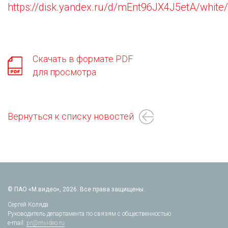
https://disk.yandex.ru/d/mEnt96JX4J5etA/whit
Скачать в формате PDF
для просмотра
Вернуться к списку новостей
© ПАО «М.видео», 2026. Все права защищены.
Сергей Коляда
Руководитель департамента по связям с общественностью
e-mail:
pr@mvideo.ru