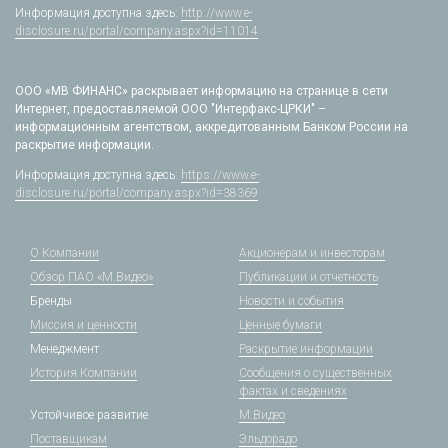
Информация доступна здесь:
http://www.e-
disclosure.ru/portal/company.aspx?id=11014
ООО «МВ ФИНАНС» раскрывает информацию на странице в сети
Интернет, предоставляемой ООО "Интерфакс-ЦРКИ" –
информационным агентством, аккредитованным Банком России на
раскрытие информации.
Информация доступна здесь:
https://www.e-
disclosure.ru/portal/company.aspx?id=38369
О Компании
Акционерам и инвесторам
Обзор ПАО «М.Видео»
Публикации и отчетность
Бренды
Новости и события
Миссия и ценности
Ценные бумаги
Менеджмент
Раскрытие информации
История Компании
Сообщения о существенных
фактах и сведениях
Устойчивое развитие
М.Видео
Поставщикам
Эльдорадо