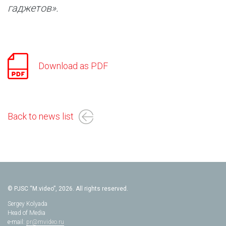
гаджетов».
Download as PDF
Back to news list
© PJSC “M.video”, 2026. All rights reserved.
Sergey Kolyada
Head of Media
e-mail:
pr@mvideo.ru