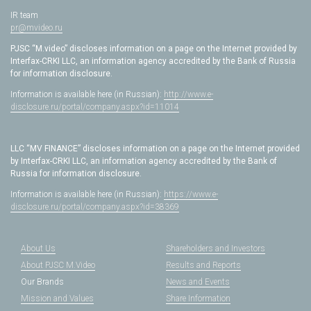
IR team
pr@mvideo.ru
PJSC “M.video” discloses information on a page on the Internet provided by
Interfax-CRKI LLC, an information agency accredited by the Bank of Russia
for information disclosure.
Information is available here (in Russian):
http://www.e-
disclosure.ru/portal/company.aspx?id=11014
LLC “MV FINANCE” discloses information on a page on the Internet provided
by Interfax-CRKI LLC, an information agency accredited by the Bank of
Russia for information disclosure.
Information is available here (in Russian):
https://www.e-
disclosure.ru/portal/company.aspx?id=38369
About Us
Shareholders and Investors
About PJSC M.Video
Results and Reports
Our Brands
News and Events
Mission and Values
Share Information