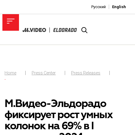
Русский
English
Home
Press Center
Press Releases
-
М.Видео-Эльдорадо
фиксирует рост умных
колонок на 69% в I