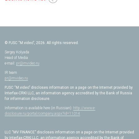
© PJSC “M.video”, 2026. All rights reserved.
Sergey Kolyada
Head of Media
e-mail:
pr@mvideo.ru
IR team
pr@mvideo.ru
PJSC “M.video” discloses information on a page on the Internet provided by
Interfax-CRKI LLC, an information agency accredited by the Bank of Russia
for information disclosure.
Information is available here (in Russian):
http://www.e-
disclosure.ru/portal/company.aspx?id=11014
LLC “MV FINANCE” discloses information on a page on the Internet provided
by Interfax-CRKI LLC, an information agency accredited by the Bank of