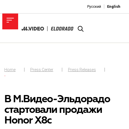
Русский
English
Home
Press Center
Press Releases
-
В М.Видео-Эльдорадо
стартовали продажи
Honor X8с