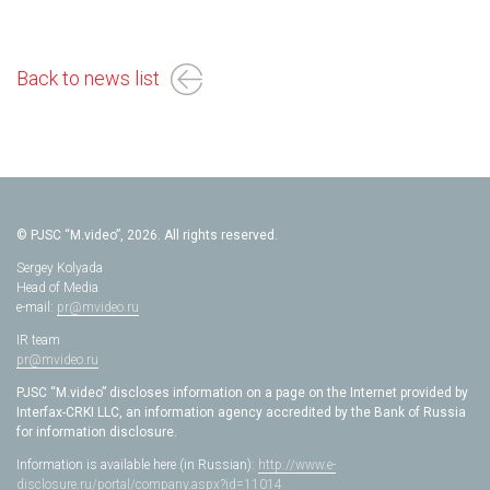
Back to news list
© PJSC “M.video”, 2026. All rights reserved.
Sergey Kolyada
Head of Media
e-mail:
pr@mvideo.ru
IR team
pr@mvideo.ru
PJSC “M.video” discloses information on a page on the Internet provided by
Interfax-CRKI LLC, an information agency accredited by the Bank of Russia
for information disclosure.
Information is available here (in Russian):
http://www.e-
disclosure.ru/portal/company.aspx?id=11014