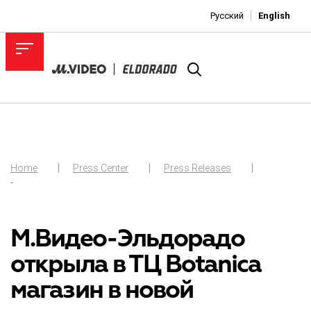
Русский
English
Home
Press Center
Press Releases
-
М.Видео-Эльдорадо
открыла в ТЦ Botanica
магазин в новой