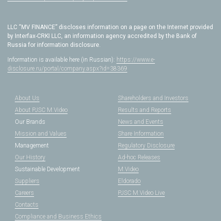
LLC “MV FINANCE” discloses information on a page on the Internet provided
by Interfax-CRKI LLC, an information agency accredited by the Bank of
Russia for information disclosure.
Information is available here (in Russian):
https://www.e-
disclosure.ru/portal/company.aspx?id=38369
About Us
Shareholders and Investors
About PJSC M.Video
Results and Reports
Our Brands
News and Events
Mission and Values
Share Information
Management
Regulatory Disclosure
Our History
Ad-hoc Releases
Sustainable Development
M.Video
Suppliers
Eldorado
Careers
PJSC M.Video Live
Contacts
Compliance and Business Ethics