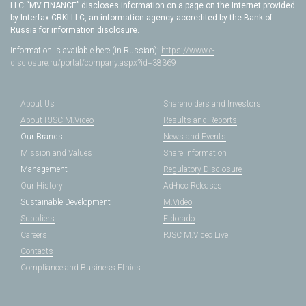
LLC “MV FINANCE” discloses information on a page on the Internet provided
by Interfax-CRKI LLC, an information agency accredited by the Bank of
Russia for information disclosure.
Information is available here (in Russian):
https://www.e-
disclosure.ru/portal/company.aspx?id=38369
About Us
Shareholders and Investors
About PJSC M.Video
Results and Reports
Our Brands
News and Events
Mission and Values
Share Information
Management
Regulatory Disclosure
Our History
Ad-hoc Releases
Sustainable Development
M.Video
Suppliers
Eldorado
Careers
PJSC M.Video Live
Contacts
Compliance and Business Ethics