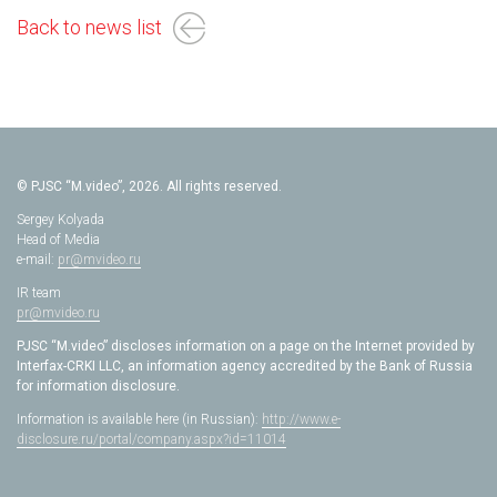
Back to news list
© PJSC “M.video”, 2026. All rights reserved.
Sergey Kolyada
Head of Media
e-mail:
pr@mvideo.ru
IR team
pr@mvideo.ru
PJSC “M.video” discloses information on a page on the Internet provided by
Interfax-CRKI LLC, an information agency accredited by the Bank of Russia
for information disclosure.
Information is available here (in Russian):
http://www.e-
disclosure.ru/portal/company.aspx?id=11014