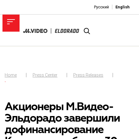
Русский
English
Home
Press Center
Press Releases
-
Акционеры М.Видео-
Эльдорадо завершили
дофинансирование