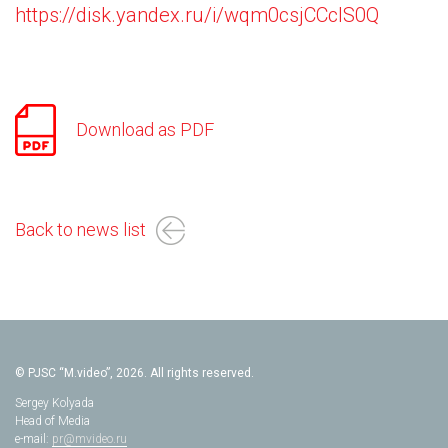
https://disk.yandex.ru/i/wqm0csjCCcIS0Q
Download as PDF
Back to news list
© PJSC “M.video”, 2026. All rights reserved.
Sergey Kolyada
Head of Media
e-mail:
pr@mvideo.ru