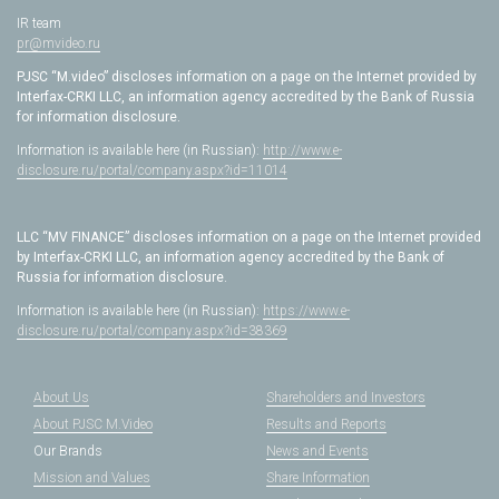
IR team
pr@mvideo.ru
PJSC “M.video” discloses information on a page on the Internet provided by
Interfax-CRKI LLC, an information agency accredited by the Bank of Russia
for information disclosure.
Information is available here (in Russian):
http://www.e-
disclosure.ru/portal/company.aspx?id=11014
LLC “MV FINANCE” discloses information on a page on the Internet provided
by Interfax-CRKI LLC, an information agency accredited by the Bank of
Russia for information disclosure.
Information is available here (in Russian):
https://www.e-
disclosure.ru/portal/company.aspx?id=38369
About Us
Shareholders and Investors
About PJSC M.Video
Results and Reports
Our Brands
News and Events
Mission and Values
Share Information