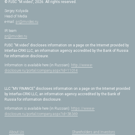
© PJSC “M.video”, 2026. All rights reserved.
Sergey Kolyada
Head of Media
e-mail:
pr@mvideo.ru
IR team
pr@mvideo.ru
PJSC “M.video” discloses information on a page on the Internet provided by
Interfax-CRKI LLC, an information agency accredited by the Bank of Russia
for information disclosure.
Information is available here (in Russian):
http://www.e-
disclosure.ru/portal/company.aspx?id=11014
LLC “MV FINANCE” discloses information on a page on the Internet provided
by Interfax-CRKI LLC, an information agency accredited by the Bank of
Russia for information disclosure.
Information is available here (in Russian):
https://www.e-
disclosure.ru/portal/company.aspx?id=38369
About Us
Shareholders and Investors