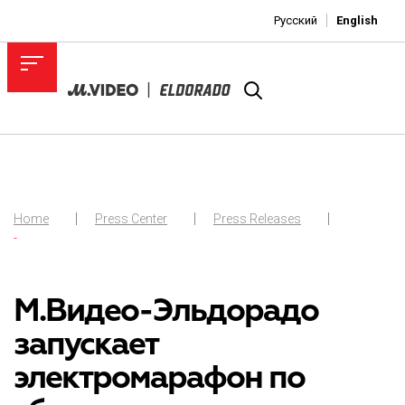
Русский
English
Home
Press Center
Press Releases
-
М.Видео-Эльдорадо
запускает
электромарафон по