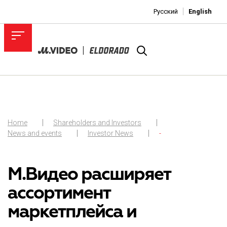
Русский
English
Home
Shareholders and Investors
News and events
Investor News
-
М.Видео расширяет
ассортимент
маркетплейса и