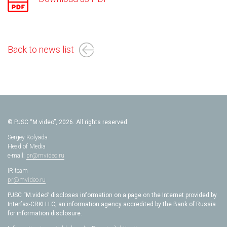
Back to news list
© PJSC “M.video”, 2026. All rights reserved.
Sergey Kolyada
Head of Media
e-mail:
pr@mvideo.ru
IR team
pr@mvideo.ru
PJSC “M.video” discloses information on a page on the Internet provided by
Interfax-CRKI LLC, an information agency accredited by the Bank of Russia
for information disclosure.