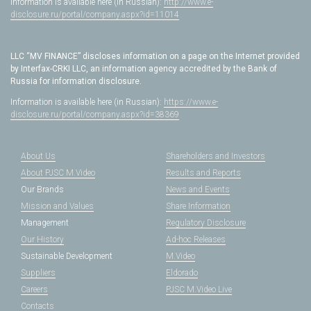
Information is available here (in Russian):
http://www.e-
disclosure.ru/portal/company.aspx?id=11014
LLC “MV FINANCE” discloses information on a page on the Internet provided
by Interfax-CRKI LLC, an information agency accredited by the Bank of
Russia for information disclosure.
Information is available here (in Russian):
https://www.e-
disclosure.ru/portal/company.aspx?id=38369
About Us
Shareholders and Investors
About PJSC M.Video
Results and Reports
Our Brands
News and Events
Mission and Values
Share Information
Management
Regulatory Disclosure
Our History
Ad-hoc Releases
Sustainable Development
M.Video
Suppliers
Eldorado
Careers
PJSC M.Video Live
Contacts