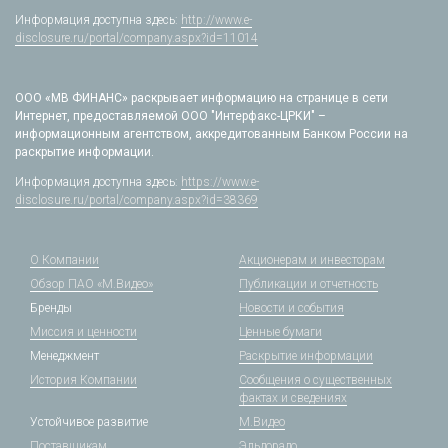
Информация доступна здесь:
http://www.e-
disclosure.ru/portal/company.aspx?id=11014
ООО «МВ ФИНАНС» раскрывает информацию на странице в сети
Интернет, предоставляемой ООО "Интерфакс-ЦРКИ" –
информационным агентством, аккредитованным Банком России на
раскрытие информации.
Информация доступна здесь:
https://www.e-
disclosure.ru/portal/company.aspx?id=38369
О Компании
Акционерам и инвесторам
Обзор ПАО «М.Видео»
Публикации и отчетность
Бренды
Новости и события
Миссия и ценности
Ценные бумаги
Менеджмент
Раскрытие информации
История Компании
Сообщения о существенных
фактах и сведениях
Устойчивое развитие
М.Видео
Поставщикам
Эльдорадо