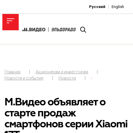
Русский
English
Главная
Акционерам и инвесторам
Новости и события
Новости
-
М.Видео объявляет о
старте продаж
смартфонов серии Xiaomi