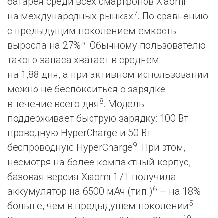
батарея среди всех смартфонов Xiaomi
7
на международных рынках
. По сравнению
с предыдущим поколением емкость
5
выросла на 27%
. Обычному пользователю
такого запаса хватает в среднем
на 1,88 дня, а при активном использовании
можно не беспокоиться о зарядке
8
в течение всего дня
. Модель
поддерживает быструю зарядку: 100 Вт
проводную HyperCharge и 50 Вт
9
беспроводную HyperCharge
. При этом,
несмотря на более компактный корпус,
базовая версия Xiaomi 17T получила
6
аккумулятор на 6500 мАч (тип.)
— на 18%
5
больше, чем в предыдущем поколении
.
10