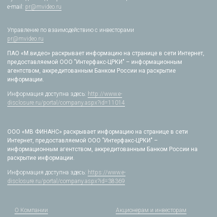
e-mail:
pr@mvideo.ru
Управление по взаимодействию с инвесторами
pr@mvideo.ru
ПАО «М.видео» раскрывает информацию на странице в сети Интернет,
предоставляемой ООО "Интерфакс-ЦРКИ" – информационным
агентством, аккредитованным Банком России на раскрытие
информации.
Информация доступна здесь:
http://www.e-
disclosure.ru/portal/company.aspx?id=11014
ООО «МВ ФИНАНС» раскрывает информацию на странице в сети
Интернет, предоставляемой ООО "Интерфакс-ЦРКИ" –
информационным агентством, аккредитованным Банком России на
раскрытие информации.
Информация доступна здесь:
https://www.e-
disclosure.ru/portal/company.aspx?id=38369
О Компании
Акционерам и инвесторам