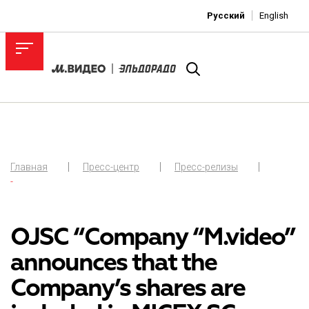
Русский
English
Главная
Пресс-центр
Пресс-релизы
-
OJSC “Company “M.video”
announces that the
Company’s shares are