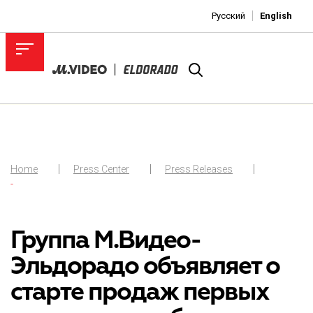
Русский
English
Home
Press Center
Press Releases
-
Группа М.Видео-
Эльдорадо объявляет о
старте продаж первых