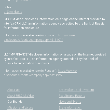
e-mail:
pr@mvideo.ru
IR team
pr@mvideo.ru
PJSC “M.video” discloses information on a page on the Internet provided by
Interfax-CRKI LLC, an information agency accredited by the Bank of Russia
for information disclosure.
Information is available here (in Russian):
http://www.e-
disclosure.ru/portal/company.aspx?id=11014
LLC “MV FINANCE” discloses information on a page on the Internet provided
by Interfax-CRKI LLC, an information agency accredited by the Bank of
Russia for information disclosure.
Information is available here (in Russian):
https://www.e-
disclosure.ru/portal/company.aspx?id=38369
About Us
Shareholders and Investors
About PJSC M.Video
Results and Reports
Our Brands
News and Events
Mission and Values
Share Information