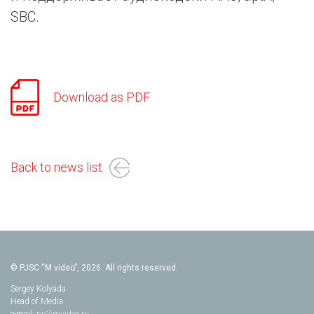
SBC.
Download as PDF
Back to news list
© PJSC “M.video”, 2026. All rights reserved.
Sergey Kolyada
Head of Media