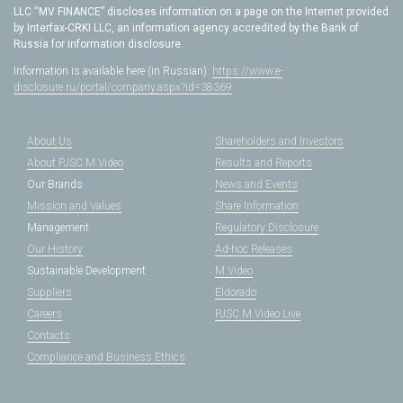
LLC “MV FINANCE” discloses information on a page on the Internet provided
by Interfax-CRKI LLC, an information agency accredited by the Bank of
Russia for information disclosure.
Information is available here (in Russian):
https://www.e-
disclosure.ru/portal/company.aspx?id=38369
About Us
Shareholders and Investors
About PJSC M.Video
Results and Reports
Our Brands
News and Events
Mission and Values
Share Information
Management
Regulatory Disclosure
Our History
Ad-hoc Releases
Sustainable Development
M.Video
Suppliers
Eldorado
Careers
PJSC M.Video Live
Contacts
Compliance and Business Ethics