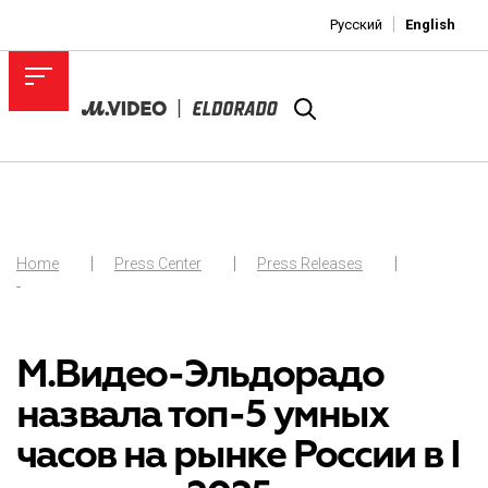
Русский
English
Home
Press Center
Press Releases
-
М.Видео-Эльдорадо
назвала топ-5 умных
часов на рынке России в I