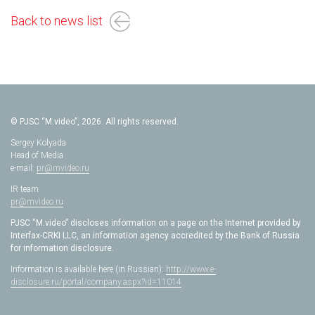
Back to news list
© PJSC “M.video”, 2026. All rights reserved.
Sergey Kolyada
Head of Media
e-mail:
pr@mvideo.ru
IR team
pr@mvideo.ru
PJSC “M.video” discloses information on a page on the Internet provided by
Interfax-CRKI LLC, an information agency accredited by the Bank of Russia
for information disclosure.
Information is available here (in Russian):
http://www.e-
disclosure.ru/portal/company.aspx?id=11014