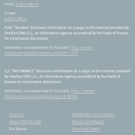
e-mail:
pr@mvideo.ru
IR team
pr@mvideo.ru
PJSC “M.video” discloses information on a page on the Internet provided by
Interfax-CRKI LLC, an information agency accredited by the Bank of Russia
for information disclosure.
Information is available here (in Russian):
http://www.e-
disclosure.ru/portal/company.aspx?id=11014
LLC “MV FINANCE” discloses information on a page on the Internet provided
by Interfax-CRKI LLC, an information agency accredited by the Bank of
Russia for information disclosure.
Information is available here (in Russian):
https://www.e-
disclosure.ru/portal/company.aspx?id=38369
About Us
Shareholders and Investors
About PJSC M.Video
Results and Reports
Our Brands
News and Events