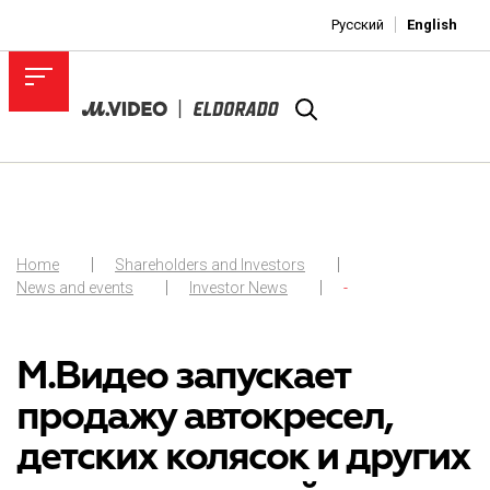
Русский
English
Home
Shareholders and Investors
News and events
Investor News
-
М.Видео запускает
продажу автокресел,
детских колясок и других