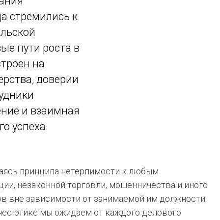
пания
ая выгода бренда для потребителя -
да стремились к
жение наиболее выгодной сделки при
жке промо-активности и доступного
ельской
имента потребительской электроники и
ые пути роста в
ой техники
троен на
ерства, доверии
рудники
ение и взаимная
о успеха.
ваясь принципа нетерпимости к любым
ии, незаконной торговли, мошенничества и иного
ов вне зависимости от занимаемой им должности.
нес-этике мы ожидаем от каждого делового