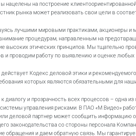
Мы нацелены на построение клиентоориентированной,
стник рынка может реализовать свои цели в соотв
вуясь лучшими мировыми практиками, акционеры и 
внимание процедурам, направленным на предотвращ
е высоких этических принципов. Мы тщательно пров
в и проводим работу по выявлению и оценке любых
 действует Кодекс деловой этики и рекомендуемого 
ребования которых являются обязательными для наш
 к диалогу и прозрачность всех процессов – одна 
 системы управления рисками. В ПАО «М.Видео» раб
или деловой партнер может сообщить информацию о
го законодательства со стороны персонала Компан
е обращения и даем обратную связь. Мы гарантиру