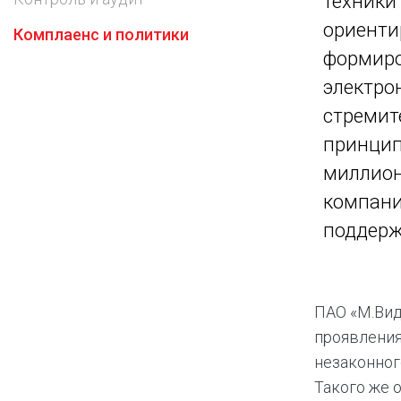
техники
Предоставление информации и копий
ориенти
Комплаенс и политики
документов
формиро
Долговые инструменты
электро
IR Контакты
стремит
принцип
миллион
компани
поддерж
ПАО «М.Вид
проявления
незаконног
Такого же 