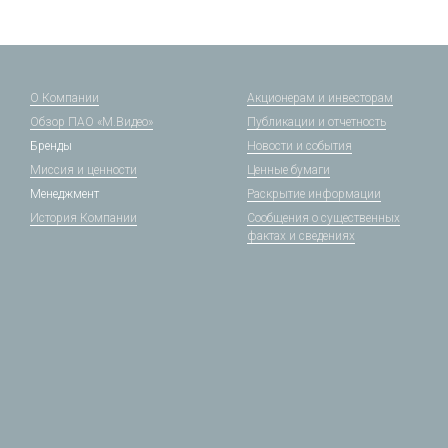
О Компании
Акционерам и инвесторам
Обзор ПАО «М.Видео»
Публикации и отчетность
Бренды
Новости и события
Миссия и ценности
Ценные бумаги
Менеджмент
Раскрытие информации
История Компании
Сообщения о существенных
фактах и сведениях