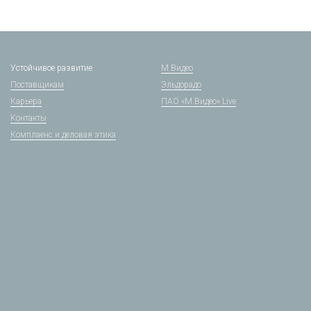
Устойчивое развитие
М.Видео
Поставщикам
Эльдорадо
Карьера
ПАО «М.Видео» Live
Контакты
Комплаенс и деловая этика