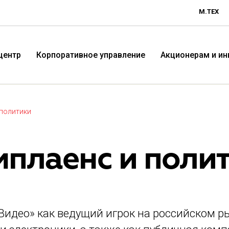
М.ТЕХ
центр
Корпоративное управление
Акционерам и и
 политики
мплаенс и поли
Технологичная розничная
Терр
Видео» как ведущий игрок на российском р
компания «М.Видео»
«Эл