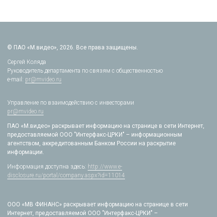
© ПАО «М.видео», 2026. Все права защищены.
Сергей Коляда
Руководитель департамента по связям с общественностью
e-mail:
pr@mvideo.ru
Управление по взаимодействию с инвесторами
pr@mvideo.ru
ПАО «М.видео» раскрывает информацию на странице в сети Интернет,
предоставляемой ООО "Интерфакс-ЦРКИ" – информационным
агентством, аккредитованным Банком России на раскрытие
информации.
Информация доступна здесь:
http://www.e-
disclosure.ru/portal/company.aspx?id=11014
ООО «МВ ФИНАНС» раскрывает информацию на странице в сети
Интернет, предоставляемой ООО "Интерфакс-ЦРКИ" –