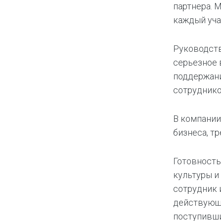
партнера. 
каждый уча
Руководст
серьезное 
поддержани
сотруднико
В компании
бизнеса, т
Готовность
культуры и
сотрудник 
действующе
поступивши