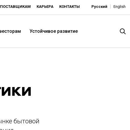
ПОСТАВЩИКАМ
КАРЬЕРА
КОНТАКТЫ
Русский
English
нвесторам
Устойчивое развитие
тики
итория низких цен -
ынке бытовой
ьдорадо»