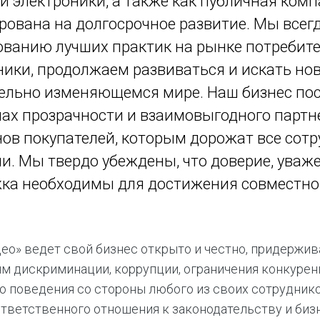
 и электроники, а также как публичная ком
«М.Видео» — эксперт-инноватор в сфере торговли
Ключев
рована на долгосрочное развитие. Мы всег
бытовой техникой и электроникой. Благодаря
предло
максимальному ассортименту и фокусу на клиенте,
поддер
ванию лучших практик на рынке потребит
компания предлагает уникальные комплексные
ассорт
ники, продолжаем развиваться и искать нов
решения задач покупателей через комплементарные
цифров
категории товаров, услуг и сервисов.
ельно изменяющемся мире. Наш бизнес пос
ах прозрачности и взаимовыгодного партн
ов покупателей, которым дорожат все сот
и. Мы твердо убеждены, что доверие, уваж
ка необходимы для достижения совместног
ео» ведет свой бизнес открыто и честно, придержи
м дискриминации, коррупции, ограничения конкуренц
о поведения со стороны любого из своих сотрудник
ответственного отношения к законодательству и биз