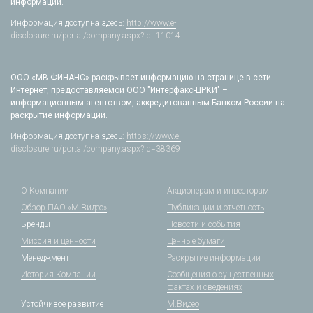
информации.
Информация доступна здесь:
http://www.e-
disclosure.ru/portal/company.aspx?id=11014
ООО «МВ ФИНАНС» раскрывает информацию на странице в сети
Интернет, предоставляемой ООО "Интерфакс-ЦРКИ" –
информационным агентством, аккредитованным Банком России на
раскрытие информации.
Информация доступна здесь:
https://www.e-
disclosure.ru/portal/company.aspx?id=38369
О Компании
Акционерам и инвесторам
Обзор ПАО «М.Видео»
Публикации и отчетность
Бренды
Новости и события
Миссия и ценности
Ценные бумаги
Менеджмент
Раскрытие информации
История Компании
Сообщения о существенных
фактах и сведениях
Устойчивое развитие
М.Видео