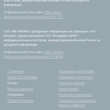
агентством, аккредитованным Банком России на раскрытие
информации.
Информация доступна здесь:
http://www.e-
disclosure.ru/portal/company.aspx?id=11014
ООО «МВ ФИНАНС» раскрывает информацию на странице в сети
Интернет, предоставляемой ООО "Интерфакс-ЦРКИ" –
информационным агентством, аккредитованным Банком России на
раскрытие информации.
Информация доступна здесь:
https://www.e-
disclosure.ru/portal/company.aspx?id=38369
О Компании
Акционерам и инвесторам
Обзор ПАО «М.Видео»
Публикации и отчетность
Бренды
Новости и события
Миссия и ценности
Ценные бумаги
Менеджмент
Раскрытие информации
История Компании
Сообщения о существенных
фактах и сведениях