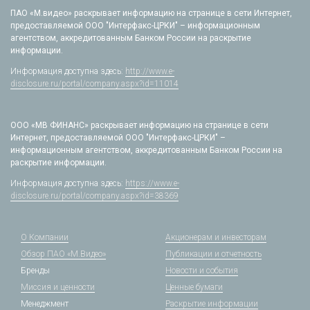
ПАО «М.видео» раскрывает информацию на странице в сети Интернет,
предоставляемой ООО "Интерфакс-ЦРКИ" – информационным
агентством, аккредитованным Банком России на раскрытие
информации.
Информация доступна здесь:
http://www.e-
disclosure.ru/portal/company.aspx?id=11014
ООО «МВ ФИНАНС» раскрывает информацию на странице в сети
Интернет, предоставляемой ООО "Интерфакс-ЦРКИ" –
информационным агентством, аккредитованным Банком России на
раскрытие информации.
Информация доступна здесь:
https://www.e-
disclosure.ru/portal/company.aspx?id=38369
О Компании
Акционерам и инвесторам
Обзор ПАО «М.Видео»
Публикации и отчетность
Бренды
Новости и события
Миссия и ценности
Ценные бумаги
Менеджмент
Раскрытие информации