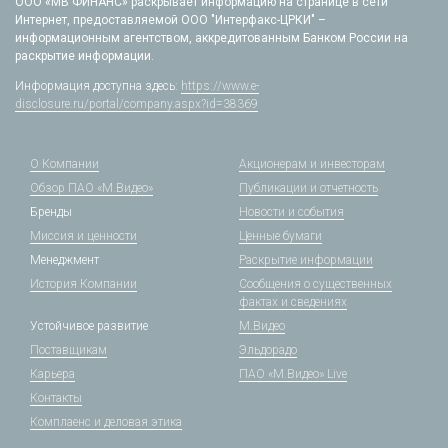
ООО «МВ ФИНАНС» раскрывает информацию на странице в сети
Интернет, предоставляемой ООО "Интерфакс-ЦРКИ" –
информационным агентством, аккредитованным Банком России на
раскрытие информации.
Информация доступна здесь:
https://www.e-
disclosure.ru/portal/company.aspx?id=38369
О Компании
Акционерам и инвесторам
Обзор ПАО «М.Видео»
Публикации и отчетность
Бренды
Новости и события
Миссия и ценности
Ценные бумаги
Менеджмент
Раскрытие информации
История Компании
Сообщения о существенных
фактах и сведениях
Устойчивое развитие
М.Видео
Поставщикам
Эльдорадо
Карьера
ПАО «М.Видео» Live
Контакты
Комплаенс и деловая этика