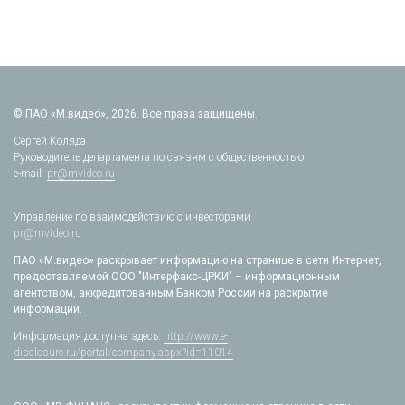
© ПАО «М.видео», 2026. Все права защищены.
Сергей Коляда
Руководитель департамента по связям с общественностью
e-mail:
pr@mvideo.ru
Управление по взаимодействию с инвесторами
pr@mvideo.ru
ПАО «М.видео» раскрывает информацию на странице в сети Интернет,
предоставляемой ООО "Интерфакс-ЦРКИ" – информационным
агентством, аккредитованным Банком России на раскрытие
информации.
Информация доступна здесь:
http://www.e-
disclosure.ru/portal/company.aspx?id=11014