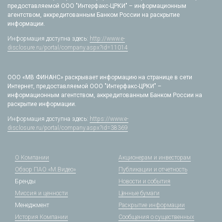
предоставляемой ООО "Интерфакс-ЦРКИ" – информационным
агентством, аккредитованным Банком России на раскрытие
информации.
Информация доступна здесь:
http://www.e-
disclosure.ru/portal/company.aspx?id=11014
ООО «МВ ФИНАНС» раскрывает информацию на странице в сети
Интернет, предоставляемой ООО "Интерфакс-ЦРКИ" –
информационным агентством, аккредитованным Банком России на
раскрытие информации.
Информация доступна здесь:
https://www.e-
disclosure.ru/portal/company.aspx?id=38369
О Компании
Акционерам и инвесторам
Обзор ПАО «М.Видео»
Публикации и отчетность
Бренды
Новости и события
Миссия и ценности
Ценные бумаги
Менеджмент
Раскрытие информации
История Компании
Сообщения о существенных