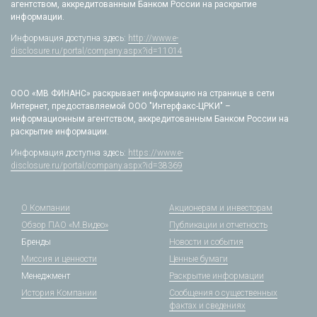
агентством, аккредитованным Банком России на раскрытие
информации.
Информация доступна здесь:
http://www.e-
disclosure.ru/portal/company.aspx?id=11014
ООО «МВ ФИНАНС» раскрывает информацию на странице в сети
Интернет, предоставляемой ООО "Интерфакс-ЦРКИ" –
информационным агентством, аккредитованным Банком России на
раскрытие информации.
Информация доступна здесь:
https://www.e-
disclosure.ru/portal/company.aspx?id=38369
О Компании
Акционерам и инвесторам
Обзор ПАО «М.Видео»
Публикации и отчетность
Бренды
Новости и события
Миссия и ценности
Ценные бумаги
Менеджмент
Раскрытие информации
История Компании
Сообщения о существенных
фактах и сведениях