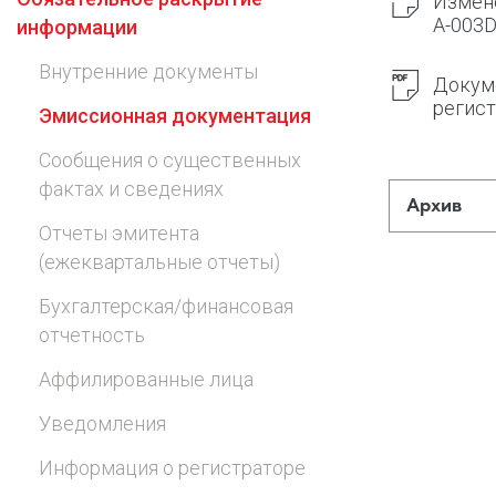
Измене
A-003D
информации
Предоставление информации и копий
документов
Внутренние документы
Докуме
Долговые инструменты
регист
Эмиссионная документация
IR Контакты
Сообщения о существенных
фактах и сведениях
Архив
Отчеты эмитента
(ежеквартальные отчеты)
Бухгалтерская/финансовая
отчетность
Аффилированные лица
Уведомления
Информация о регистраторе