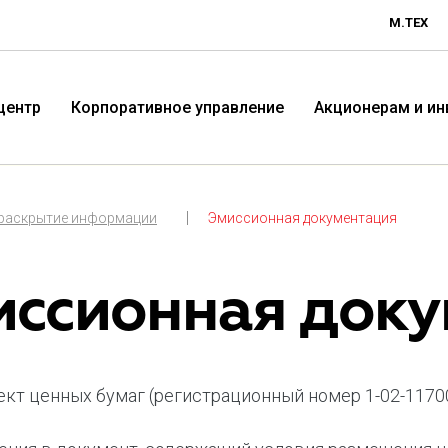
М.ТЕХ
центр
Корпоративное управление
Акционерам и и
 раскрытие информации
Эмиссионная документация
иссионная доку
кт ценных бумаг (регистрационный номер 1-02-11700-
Технологичная розничная
Терр
компания «М.Видео»
«Эл