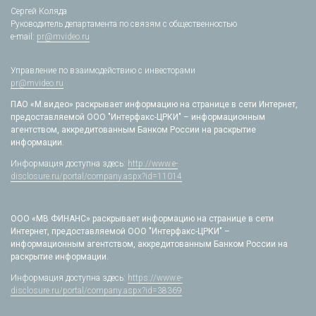
Сергей Коляда
Руководитель департамента по связям с общественностью
e-mail:
pr@mvideo.ru
Управление по взаимодействию с инвесторами
pr@mvideo.ru
ПАО «М.видео» раскрывает информацию на странице в сети Интернет,
предоставляемой ООО "Интерфакс-ЦРКИ" – информационным
агентством, аккредитованным Банком России на раскрытие
информации.
Информация доступна здесь:
http://www.e-
disclosure.ru/portal/company.aspx?id=11014
ООО «МВ ФИНАНС» раскрывает информацию на странице в сети
Интернет, предоставляемой ООО "Интерфакс-ЦРКИ" –
информационным агентством, аккредитованным Банком России на
раскрытие информации.
Информация доступна здесь:
https://www.e-
disclosure.ru/portal/company.aspx?id=38369