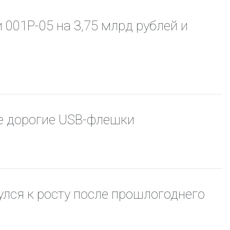
ая выгода бренда для потребителя -
жение наиболее выгодной сделки при
001Р-05 на 3,75 млрд рублей и
жке промо-активности и доступного
имента потребительской электроники и
ой техники
ее дорогие USB-флешки
улся к росту после прошлогоднего