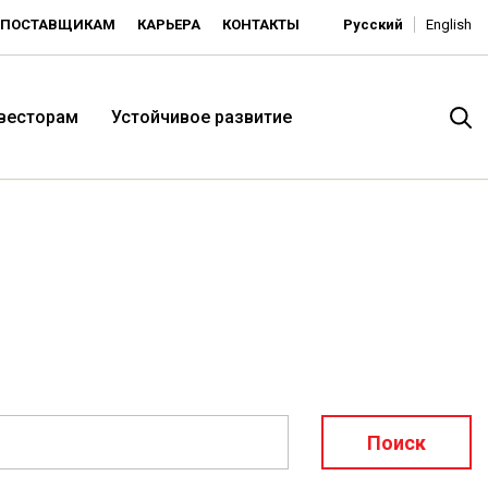
ПОСТАВЩИКАМ
КАРЬЕРА
КОНТАКТЫ
Русский
English
нвесторам
Устойчивое развитие
итория низких цен -
ьдорадо»