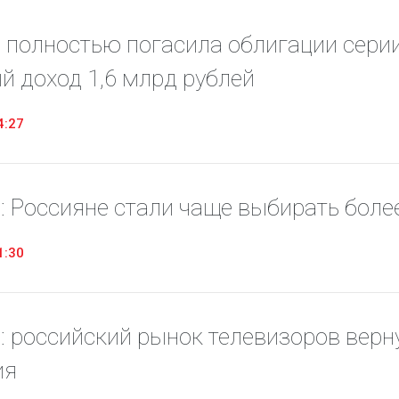
«М.Видео» — эксперт-инноватор в сфере торговли
Ключев
бытовой техникой и электроникой. Благодаря
предло
 полностью погасила облигации серии 
максимальному ассортименту и фокусу на клиенте,
поддер
компания предлагает уникальные комплексные
ассорт
й доход 1,6 млрд рублей
решения задач покупателей через комплементарные
цифров
категории товаров, услуг и сервисов.
4:27
: Россияне стали чаще выбирать бол
1:30
: российский рынок телевизоров верн
ия