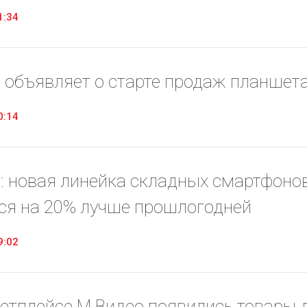
1:34
 объявляет о старте продаж планшет
0:14
: новая линейка складных смартфонов 
ся на 20% лучше прошлогодней
9:02
етплейсе М.Видео появились товары 