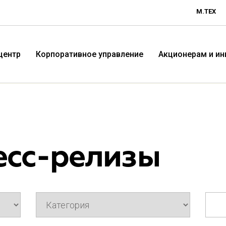
М.ТЕХ
центр
Корпоративное управление
Акционерам и и
есс-релизы
Технологичная розничная
Терр
компания «М.Видео»
«Эл