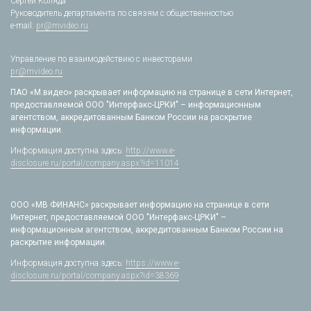
Сергей Коляда
Руководитель департамента по связям с общественностью
e-mail:
pr@mvideo.ru
Управление по взаимодействию с инвесторами
pr@mvideo.ru
ПАО «М.видео» раскрывает информацию на странице в сети Интернет,
предоставляемой ООО "Интерфакс-ЦРКИ" – информационным
агентством, аккредитованным Банком России на раскрытие
информации.
Информация доступна здесь:
http://www.e-
disclosure.ru/portal/company.aspx?id=11014
ООО «МВ ФИНАНС» раскрывает информацию на странице в сети
Интернет, предоставляемой ООО "Интерфакс-ЦРКИ" –
информационным агентством, аккредитованным Банком России на
раскрытие информации.
Информация доступна здесь:
https://www.e-
disclosure.ru/portal/company.aspx?id=38369