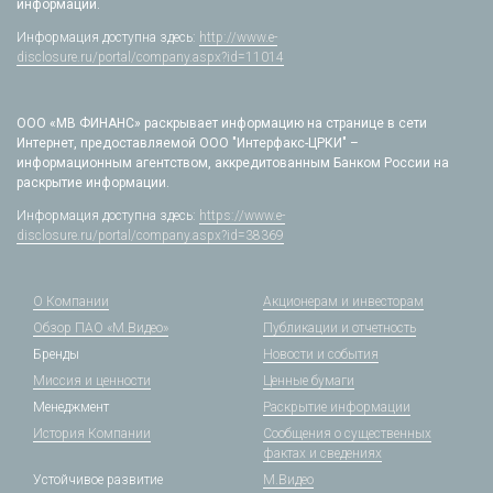
информации.
Информация доступна здесь:
http://www.e-
disclosure.ru/portal/company.aspx?id=11014
ООО «МВ ФИНАНС» раскрывает информацию на странице в сети
Интернет, предоставляемой ООО "Интерфакс-ЦРКИ" –
информационным агентством, аккредитованным Банком России на
раскрытие информации.
Информация доступна здесь:
https://www.e-
disclosure.ru/portal/company.aspx?id=38369
О Компании
Акционерам и инвесторам
Обзор ПАО «М.Видео»
Публикации и отчетность
Бренды
Новости и события
Миссия и ценности
Ценные бумаги
Менеджмент
Раскрытие информации
История Компании
Сообщения о существенных
фактах и сведениях
Устойчивое развитие
М.Видео