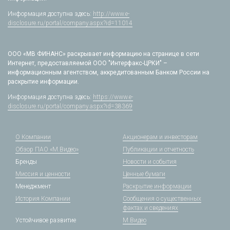
Информация доступна здесь:
http://www.e-
disclosure.ru/portal/company.aspx?id=11014
ООО «МВ ФИНАНС» раскрывает информацию на странице в сети
Интернет, предоставляемой ООО "Интерфакс-ЦРКИ" –
информационным агентством, аккредитованным Банком России на
раскрытие информации.
Информация доступна здесь:
https://www.e-
disclosure.ru/portal/company.aspx?id=38369
О Компании
Акционерам и инвесторам
Обзор ПАО «М.Видео»
Публикации и отчетность
Бренды
Новости и события
Миссия и ценности
Ценные бумаги
Менеджмент
Раскрытие информации
История Компании
Сообщения о существенных
фактах и сведениях
Устойчивое развитие
М.Видео