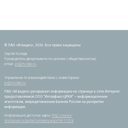
© ПАО «М.видео», 2026. Все права защищены.
Сергей Коляда
Руководитель департамента по связям с общественностью
e-mail:
pr@mvideo.ru
Управление по взаимодействию с инвесторами
pr@mvideo.ru
ПАО «М.видео» раскрывает информацию на странице в сети Интернет,
предоставляемой ООО "Интерфакс-ЦРКИ" – информационным
агентством, аккредитованным Банком России на раскрытие
информации.
Информация доступна здесь:
http://www.e-
disclosure.ru/portal/company.aspx?id=11014