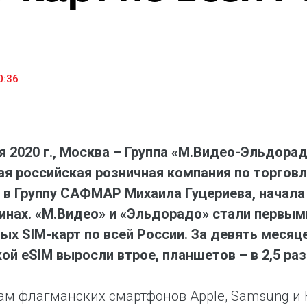
«М.Видео» — эксперт-инноватор в сфере торговли
Ключев
бытовой техникой и электроникой. Благодаря
предло
максимальному ассортименту и фокусу на клиенте,
поддер
компания предлагает уникальные комплексные
ассорт
решения задач покупателей через комплементарные
цифров
0:36
категории товаров, услуг и сервисов.
я 2020 г., Москва – Группа «М.Видео-Эльдора
я российская розничная компания по торговл
в Группу САФМАР Михаила Гуцериева, начала 
инах. «М.Видео» и «Эльдорадо» стали первы
ных
SIM
-карт по всей России. За девять меся
й eSIM выросли втрое, планшетов – в 2,5 раз
м флагманских смартфонов Apple, Samsung и 