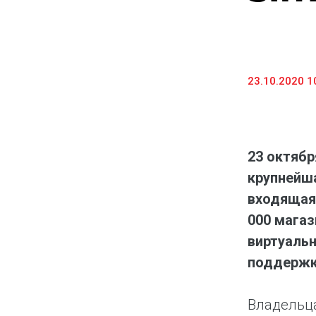
Предоставление информации и копий
документов
Долговые инструменты
23.10.2020 1
IR Контакты
23 октябр
крупнейша
входящая 
000 магаз
виртуаль
поддержко
Владельца