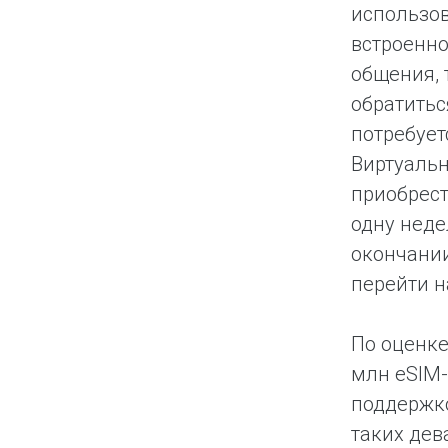
использов
встроенно
общения, 
обратитьс
потребует
Виртуальн
приобрест
одну неде
окончании
перейти н
По оценке
млн eSIM-
поддержко
таких дев