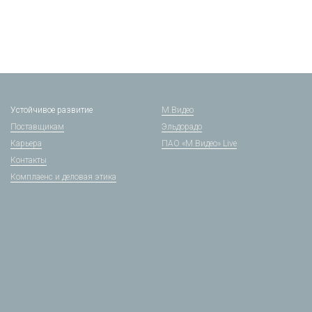
Устойчивое развитие
М.Видео
Поставщикам
Эльдорадо
Карьера
ПАО «М.Видео» Live
Контакты
Комплаенс и деловая этика