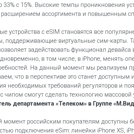
о 33% с 15%. Высокие темпы проникновения ус
с расширением ассортимента и повышенным сп
е устройства с eSIM становятся все популярне
, поддерживающие виртуальные сим-карты. Та
позволяет задействовать функционал девайса 
дновременно, в том числе, в iPhone, менять о
ребностей. На данный момент мы реализуем пр
аем, что в перспективе это станет доступным
ия необходимых требований регуляторов и по
 с чипом смогут сделать технологию массовой
тель департамента «Телеком» в Группе «М.Ви
 момент российским покупателям доступны б
тью подключения eSim: линейки iPhone XS, iPhon