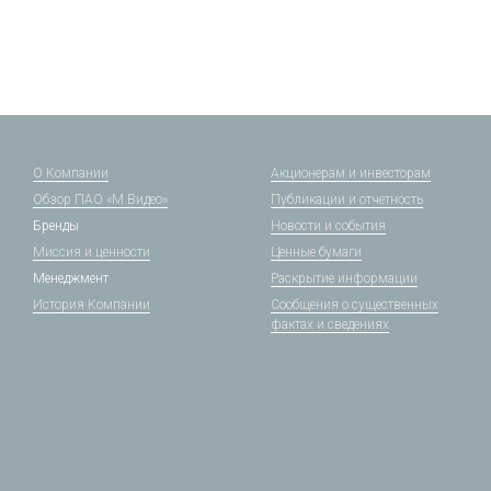
О Компании
Акционерам и инвесторам
Обзор ПАО «М.Видео»
Публикации и отчетность
Бренды
Новости и события
Миссия и ценности
Ценные бумаги
Менеджмент
Раскрытие информации
История Компании
Сообщения о существенных
фактах и сведениях