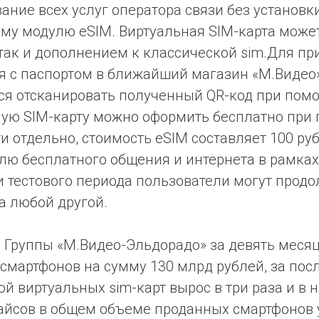
ание всех услуг оператора связи без установк
му модулю eSIM. Виртуальная SIM-карта может
так и дополнением к классической sim.
Для при
я с паспортом в ближайший магазин «М.Видео
ся отсканировать полученный QR-код при пом
ую SIM-карту можно оформить бесплатно при 
и отдельно, стоимость eSIM составляет 100 р
лю бесплатного общения и интернета в рамках
 тестового периода пользователи могут прод
а любой другой.
 Группы «М.Видео-Эльдорадо» за девять месяц
смартфонов на сумму 130 млрд рублей, за пос
й виртуальных sim-карт вырос в три раза и в
айсов в общем объеме проданных смартфонов у