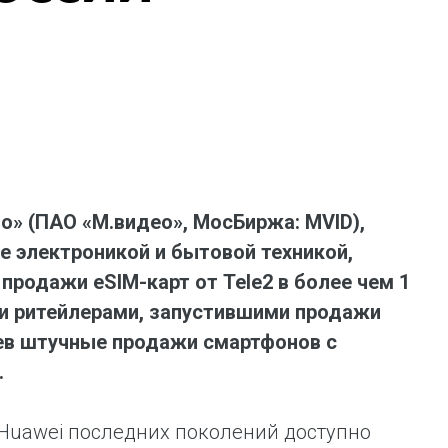
ая выгода бренда для потребителя -
жение наиболее выгодной сделки при
жке промо-активности и доступного
имента потребительской электроники и
ой техники
до» (ПАО «М.видео», МосБиржа: MVID),
е электроникой и бытовой техникой,
продажи eSIM-карт от Tele2 в более чем 1
ми ритейлерами, запустившими продажи
цев штучные продажи смартфонов с
.
Huawei последних поколений доступно