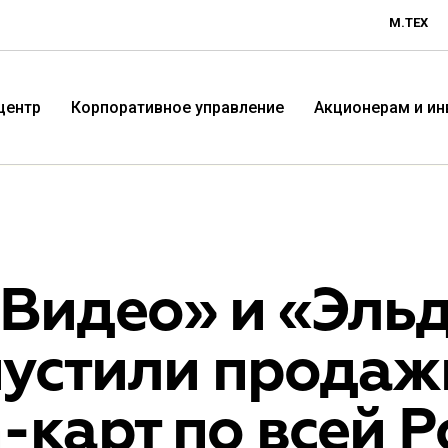
М.ТЕХ
центр
Корпоративное управление
Акционерам и и
.Видео» и «Эль
пустили продаж
Технологичная розничная
Терр
-карт по всей 
компания «М.Видео»
«Эл