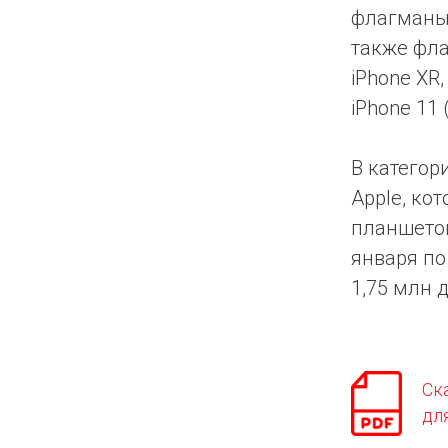
флагманы S
также фла
iPhone XR
iPhone 11 
В категор
Apple, ко
планшетов
января по
1,75 млн 
Ск
дл