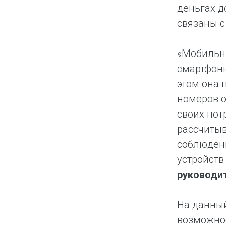
деньгах д
связаны 
«Мобильны
смартфоны
этом она 
номеров о
своих пот
рассчитыв
соблюден
устройств
руководи
На данный
возможнос