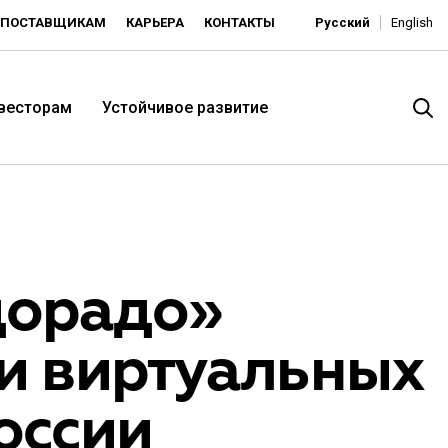
ПОСТАВЩИКАМ
КАРЬЕРА
КОНТАКТЫ
Русский
English
нвесторам
Устойчивое развитие
дорадо»
и виртуальных
итория низких цен -
России
ьдорадо»