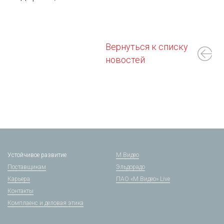
Вернуться к списку
новостей
Устойчивое развитие
М.Видео
Поставщикам
Эльдорадо
Карьера
ПАО «М.Видео» Live
Контакты
Комплаенс и деловая этика