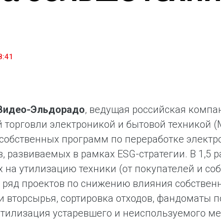
«М.Видео» — эксперт-инноватор в сфере торговли
Ключев
бытовой техникой и электроникой. Благодаря
предло
максимальному ассортименту и фокусу на клиенте,
поддер
компания предлагает уникальные комплексные
ассорт
решения задач покупателей через комплементарные
цифров
8:41
категории товаров, услуг и сервисов.
.Видео-Эльдорадо
, ведущая российская компа
 торговли электроникой и бытовой техникой (М
 собственных программ по переработке электро
, развиваемых в рамках ESG-стратегии. В 1,5 р
 на утилизацию техники (от покупателей и со
 ряд проектов по снижению влияния собствен
и вторсырья, сортировка отходов, фандоматы
утилизация устаревшего и неиспользуемого ме