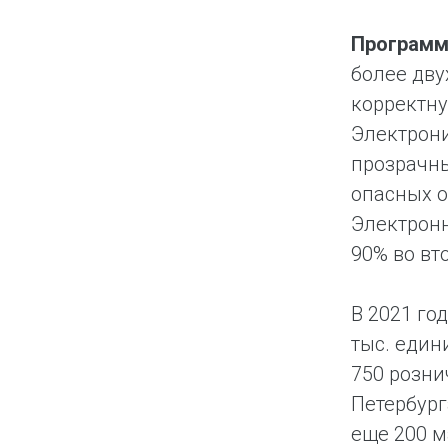
Программ
более дву
корректну
Электрони
прозрачны
опасных о
Электронн
90% во вт
В 2021 го
тыс. един
750 розни
Петербург
еще 200 м