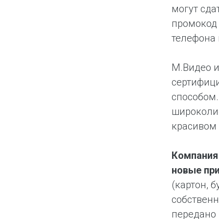
могут сда
промокод 
телефона 
М.Видео и
сертифиц
способом.
широколис
красивом 
Компания
новые при
(картон, 
собственн
передано 