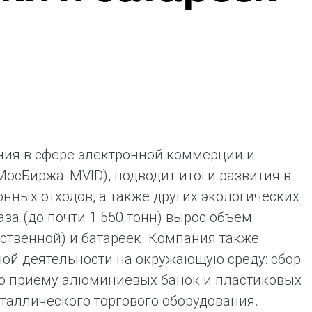
ая выгода бренда для потребителя -
жение наиболее выгодной сделки при
жке промо-активности и доступного
имента потребительской электроники и
ой техники
ния в сфере электронной коммерции и
осБиржа: MVID), подводит итоги развития в
нных отходов, а также других экологических
аза (до почти 1 550 тонн) вырос объем
бственной) и батареек. Компания также
ной деятельности на окружающую среду: сбор
 по приему алюминиевых банок и пластиковых
таллического торгового оборудования.