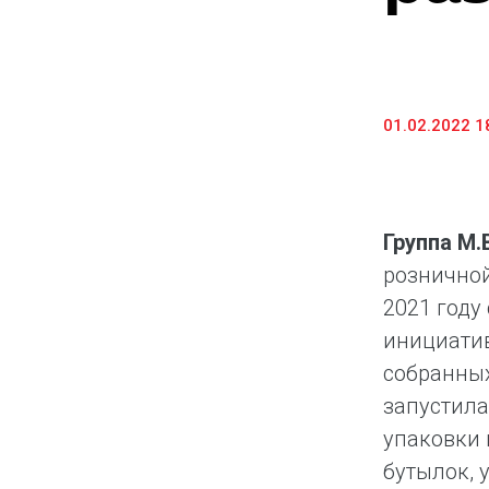
Предоставление информации и копий
документов
Долговые инструменты
01.02.2022 1
IR Контакты
Группа М
розничной
2021 году
инициатив
собранных
запустила
упаковки 
бутылок, 