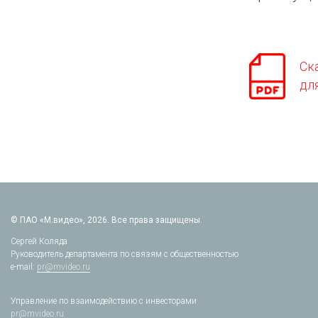
Ск
дл
© ПАО «М.видео», 2026. Все права защищены.
Сергей Коляда
Руководитель департамента по связям с общественностью
e-mail:
pr@mvideo.ru
Управление по взаимодействию с инвесторами
pr@mvideo.ru