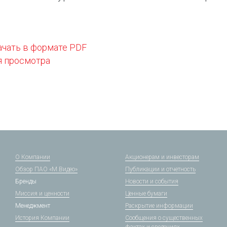
ачать в формате PDF
я просмотра
О Компании
Акционерам и инвесторам
Обзор ПАО «М.Видео»
Публикации и отчетность
Бренды
Новости и события
Миссия и ценности
Ценные бумаги
Менеджмент
Раскрытие информации
История Компании
Сообщения о существенных