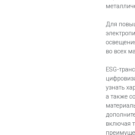
металличе
Для повы
электропи
освещения
во всех м
ESG-транс
цифровиза
узнать ха
а также с
материалы
дополнит
включая т
преимущес