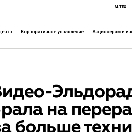
М.ТЕХ
центр
Корпоративное управление
Акционерам и и
идео-Эльдорад
рала на перераб
Технологичная розничная
Терр
а больше техни
компания «М.Видео»
«Эл