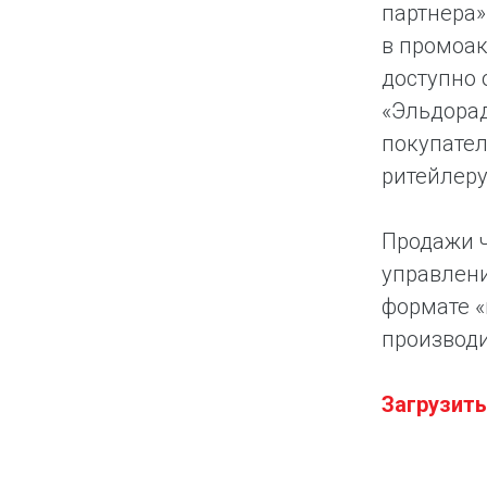
партнера»
в промоак
доступно 
«Эльдорад
покупател
ритейлеру
Продажи ч
управлени
формате «
производи
Загрузит