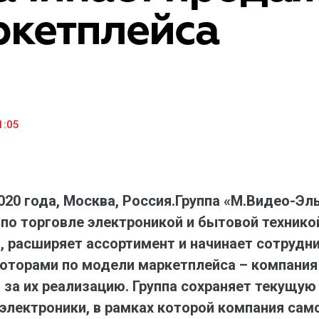
ркетплейса
«М.Видео» — эксперт-инноватор в сфере торговли
Ключев
бытовой техникой и электроникой. Благодаря
предло
максимальному ассортименту и фокусу на клиенте,
поддер
компания предлагает уникальные комплексные
ассорт
решения задач покупателей через комплементарные
цифров
категории товаров, услуг и сервисов.
1:05
020 года, Москва, Россия.
Группа «М.Видео-Эл
 по торговле электроникой и бытовой техник
, расширяет ассортимент и начинает сотрудн
торами по модели маркетплейса – компания н
за их реализацию. Группа сохраняет текущую
 электроники, в рамках которой компания сам