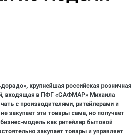
ая выгода бренда для потребителя -
жение наиболее выгодной сделки при
жке промо-активности и доступного
имента потребительской электроники и
ой техники
ьдорадо», крупнейшая российская розничная
ой, входящая в ПФГ «САФМАР» Михаила
ичать с производителями, ритейлерами и
е закупает эти товары сама, но получает
 бизнес-модель как ритейлер бытовой
остоятельно закупает товары и управляет