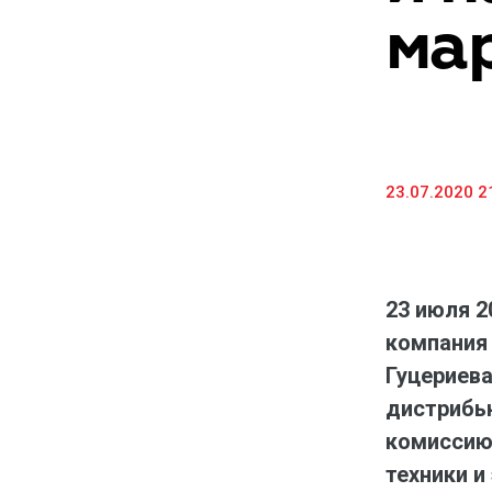
ма
Предоставление информации и копий
документов
Долговые инструменты
IR Контакты
23.07.2020 2
23 июля 2
компания
Гуцериева
дистрибью
комиссию 
техники и