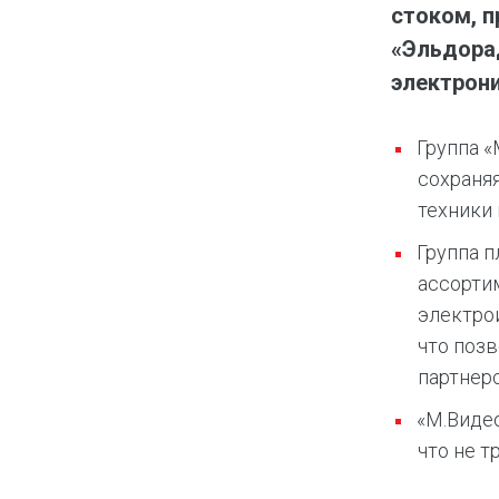
стоком, п
«Эльдорад
электрони
Группа «
сохраня
техники
Группа 
ассортим
электро
что поз
партнер
«М.Видео
что не т