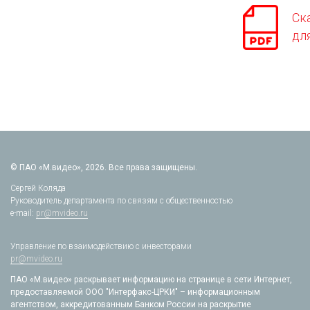
Ск
дл
© ПАО «М.видео», 2026. Все права защищены.
Сергей Коляда
Руководитель департамента по связям с общественностью
e-mail:
pr@mvideo.ru
Управление по взаимодействию с инвесторами
pr@mvideo.ru
ПАО «М.видео» раскрывает информацию на странице в сети Интернет,
предоставляемой ООО "Интерфакс-ЦРКИ" – информационным
агентством, аккредитованным Банком России на раскрытие