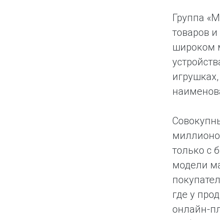
Группа «М
товаров и
широком м
устройств
игрушках,
наименова
Совокупн
миллионов
только с 
модели ма
покупател
где у про
онлайн-п