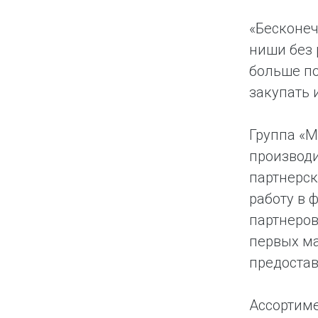
«Бесконеч
ниши без 
больше по
закупать 
Группа «М
производи
партнерск
работу в 
партнеров
первых ма
предостав
Ассортиме