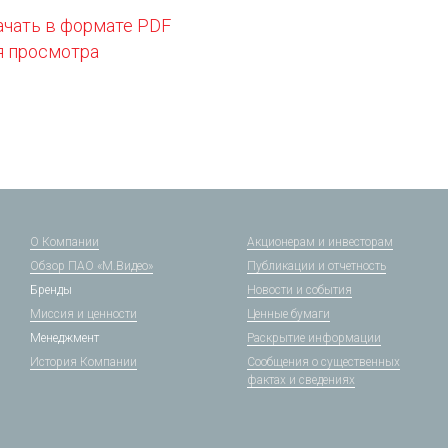
ачать в формате PDF
я просмотра
О Компании
Акционерам и инвесторам
Обзор ПАО «М.Видео»
Публикации и отчетность
Бренды
Новости и события
Миссия и ценности
Ценные бумаги
Менеджмент
Раскрытие информации
История Компании
Сообщения о существенных
фактах и сведениях