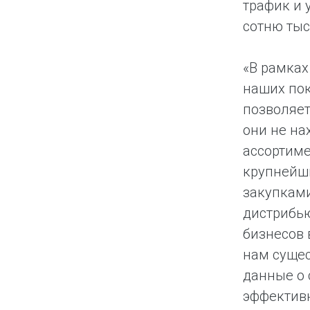
трафик и 
сотню тыс
«В рамках
наших пок
позволяет
они не на
ассортиме
крупнейши
закупками
дистрибью
бизнесов 
нам сущес
данные о 
эффективн