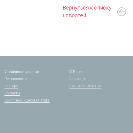
Вернуться к списку
новостей
Устойчивое развитие
М.Видео
Поставщикам
Эльдорадо
Карьера
ПАО «М.Видео» Live
Контакты
Комплаенс и деловая этика