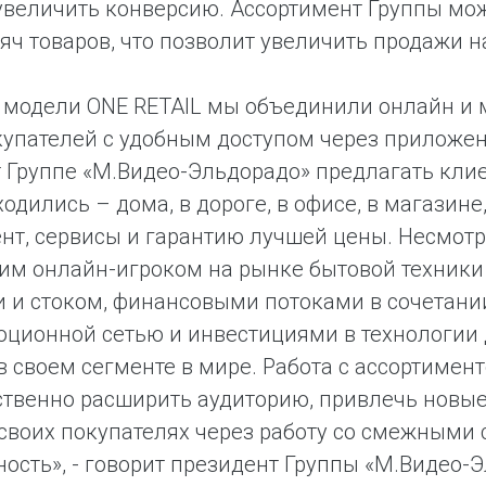
увеличить конверсию. Ассортимент Группы мож
яч товаров, что позволит увеличить продажи н
 модели ONE RETAIL мы объединили онлайн и 
упателей с удобным доступом через приложен
 Группе «М.Видео-Эльдорадо» предлагать кли
ходились – дома, в дороге, в офисе, в магази
нт, сервисы и гарантию лучшей цены. Несмотр
м онлайн-игроком на рынке бытовой техники 
 и стоком, финансовыми потоками в сочетании
ционной сетью и инвестициями в технологии 
в своем сегменте в мире. Работа с ассортиме
твенно расширить аудиторию, привлечь новые
своих покупателях через работу со смежными 
ость», - говорит президент Группы «М.Видео-