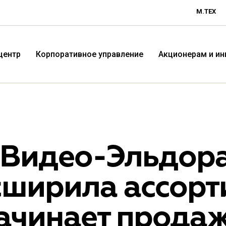
М.ТЕХ
центр
Корпоративное управление
Акционерам и и
.Видео-Эльдор
сширила ассорт
Технологичная розничная
Терр
начинает прода
компания «М.Видео»
«Эл