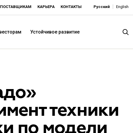
ПОСТАВЩИКАМ
КАРЬЕРА
КОНТАКТЫ
Русский
English
нвесторам
Устойчивое развитие
адо»
имент техники
итория низких цен -
жи по модели
ьдорадо»