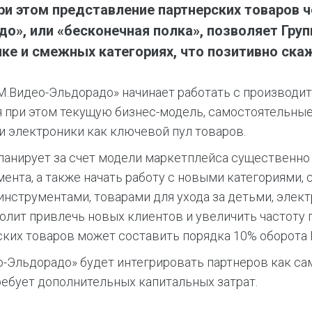
ри этом представление партнерских товаров 
о», или «бесконечная полка», позволяет Гру
ке и смежных категориях, что позитивно скаж
М.Видео-Эльдорадо» начинает работать с производи
я при этом текущую бизнес-модель, самостоятельны
 и электроники как ключевой пул товаров.
планирует за счет модели маркетплейса существенн
ента, а также начать работу с новыми категориями,
инструментами, товарами для ухода за детьми, эле
волит привлечь новых клиентов и увеличить частоту
ских товаров может составить порядка 10% оборота 
-Эльдорадо» будет интегрировать партнеров как само
ребует дополнительных капитальных затрат.