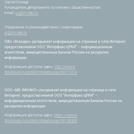
Сергей Коляда
Руководитель департамента по связям с общественностью
e-mail:
pr@mvideo.ru
Управление по взаимодействию с инвесторами
pr@mvideo.ru
ПАО «М.видео» раскрывает информацию на странице в сети Интернет,
предоставляемой ООО "Интерфакс-ЦРКИ" – информационным
агентством, аккредитованным Банком России на раскрытие
информации.
Информация доступна здесь:
http://www.e-
disclosure.ru/portal/company.aspx?id=11014
ООО «МВ ФИНАНС» раскрывает информацию на странице в сети
Интернет, предоставляемой ООО "Интерфакс-ЦРКИ" –
информационным агентством, аккредитованным Банком России на
раскрытие информации.
Информация доступна здесь:
https://www.e-
disclosure.ru/portal/company.aspx?id=38369