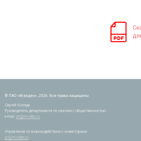
Ск
дл
© ПАО «М.видео», 2026. Все права защищены.
Сергей Коляда
Руководитель департамента по связям с общественностью
e-mail:
pr@mvideo.ru
Управление по взаимодействию с инвесторами
pr@mvideo.ru