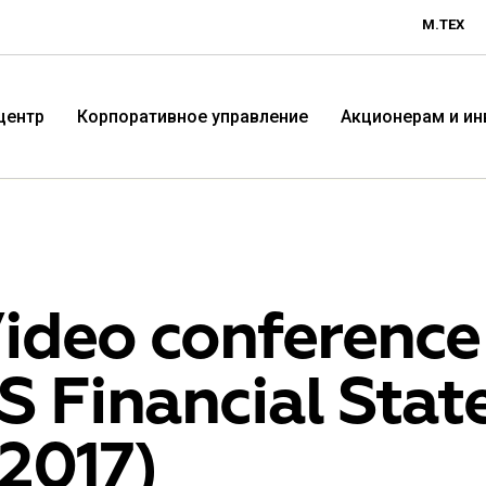
М.ТЕХ
центр
Корпоративное управление
Акционерам и и
ideo conference 
S Financial Sta
Технологичная розничная
Терр
 2017)
компания «М.Видео»
«Эл