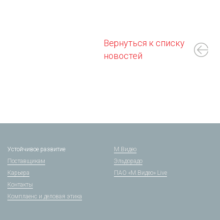
Вернуться к списку
новостей
Устойчивое развитие
М.Видео
Поставщикам
Эльдорадо
Карьера
ПАО «М.Видео» Live
Контакты
Комплаенс и деловая этика