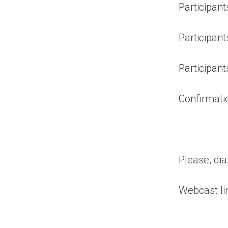
Participan
Participant
Participan
Confirmat
Please, dia
Webcast li