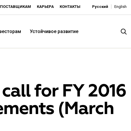
ПОСТАВЩИКАМ
КАРЬЕРА
КОНТАКТЫ
Русский
English
нвесторам
Устойчивое развитие
call for FY 2016
tements (March
итория низких цен -
ьдорадо»