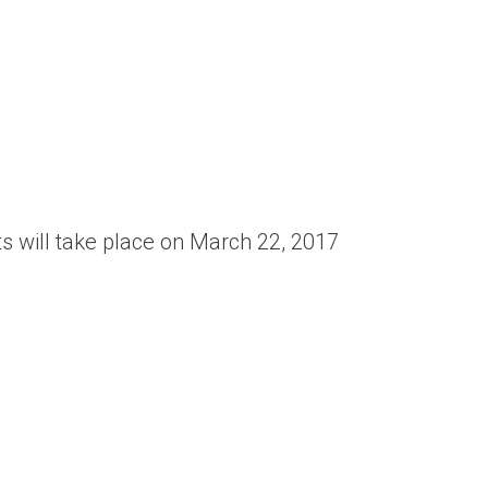
ая выгода бренда для потребителя -
жение наиболее выгодной сделки при
жке промо-активности и доступного
имента потребительской электроники и
ой техники
s will take place on March 22, 2017