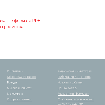
ачать в формате PDF
я просмотра
О Компании
Акционерам и инвесторам
Обзор ПАО «М.Видео»
Публикации и отчетность
Бренды
Новости и события
Миссия и ценности
Ценные бумаги
Менеджмент
Раскрытие информации
История Компании
Сообщения о существенных
фактах и сведениях