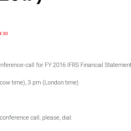
«М.Видео» — эксперт-инноватор в сфере торговли
Ключев
бытовой техникой и электроникой. Благодаря
предло
максимальному ассортименту и фокусу на клиенте,
поддер
компания предлагает уникальные комплексные
ассорт
решения задач покупателей через комплементарные
цифров
8:30
категории товаров, услуг и сервисов.
nference-call for FY 2016 IFRS Financial Statement
ow time), 3 pm (London time)
e conference call, please, dial: