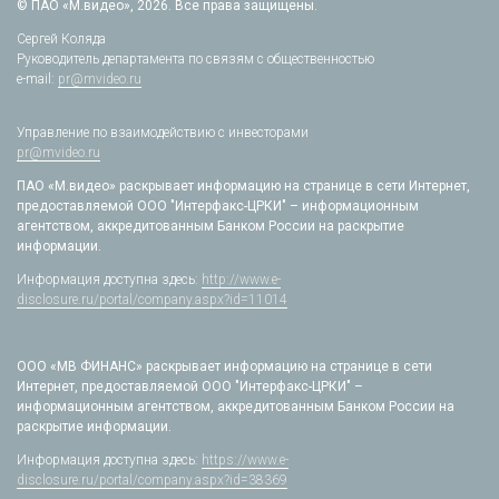
© ПАО «М.видео», 2026. Все права защищены.
Сергей Коляда
Руководитель департамента по связям с общественностью
e-mail:
pr@mvideo.ru
Управление по взаимодействию с инвесторами
pr@mvideo.ru
ПАО «М.видео» раскрывает информацию на странице в сети Интернет,
предоставляемой ООО "Интерфакс-ЦРКИ" – информационным
агентством, аккредитованным Банком России на раскрытие
информации.
Информация доступна здесь:
http://www.e-
disclosure.ru/portal/company.aspx?id=11014
ООО «МВ ФИНАНС» раскрывает информацию на странице в сети
Интернет, предоставляемой ООО "Интерфакс-ЦРКИ" –
информационным агентством, аккредитованным Банком России на
раскрытие информации.
Информация доступна здесь:
https://www.e-
disclosure.ru/portal/company.aspx?id=38369