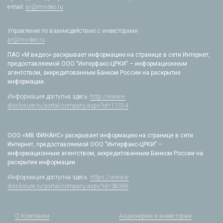
e-mail:
pr@mvideo.ru
Управление по взаимодействию с инвесторами
pr@mvideo.ru
ПАО «М.видео» раскрывает информацию на странице в сети Интернет,
предоставляемой ООО "Интерфакс-ЦРКИ" – информационным
агентством, аккредитованным Банком России на раскрытие
информации.
Информация доступна здесь:
http://www.e-
disclosure.ru/portal/company.aspx?id=11014
ООО «МВ ФИНАНС» раскрывает информацию на странице в сети
Интернет, предоставляемой ООО "Интерфакс-ЦРКИ" –
информационным агентством, аккредитованным Банком России на
раскрытие информации.
Информация доступна здесь:
https://www.e-
disclosure.ru/portal/company.aspx?id=38369
О Компании
Акционерам и инвесторам