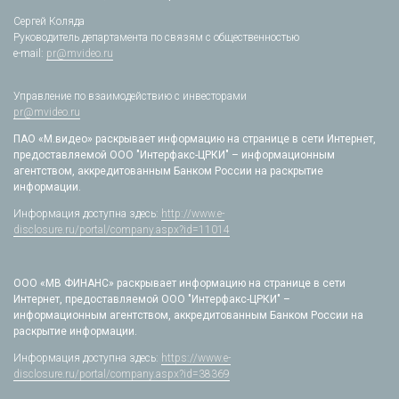
Сергей Коляда
Руководитель департамента по связям с общественностью
e-mail:
pr@mvideo.ru
Управление по взаимодействию с инвесторами
pr@mvideo.ru
ПАО «М.видео» раскрывает информацию на странице в сети Интернет,
предоставляемой ООО "Интерфакс-ЦРКИ" – информационным
агентством, аккредитованным Банком России на раскрытие
информации.
Информация доступна здесь:
http://www.e-
disclosure.ru/portal/company.aspx?id=11014
ООО «МВ ФИНАНС» раскрывает информацию на странице в сети
Интернет, предоставляемой ООО "Интерфакс-ЦРКИ" –
информационным агентством, аккредитованным Банком России на
раскрытие информации.
Информация доступна здесь:
https://www.e-
disclosure.ru/portal/company.aspx?id=38369