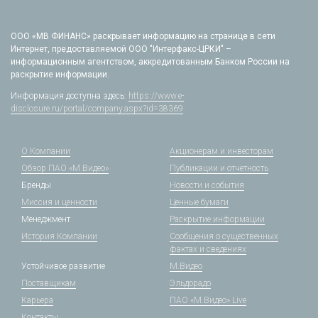
ООО «МВ ФИНАНС» раскрывает информацию на странице в сети
Интернет, предоставляемой ООО "Интерфакс-ЦРКИ" –
информационным агентством, аккредитованным Банком России на
раскрытие информации.
Информация доступна здесь:
https://www.e-
disclosure.ru/portal/company.aspx?id=38369
О Компании
Акционерам и инвесторам
Обзор ПАО «М.Видео»
Публикации и отчетность
Бренды
Новости и события
Миссия и ценности
Ценные бумаги
Менеджмент
Раскрытие информации
История Компании
Сообщения о существенных
фактах и сведениях
Устойчивое развитие
М.Видео
Поставщикам
Эльдорадо
Карьера
ПАО «М.Видео» Live
Контакты