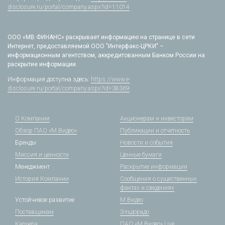
disclosure.ru/portal/company.aspx?id=11014
ООО «МВ ФИНАНС» раскрывает информацию на странице в сети
Интернет, предоставляемой ООО "Интерфакс-ЦРКИ" –
информационным агентством, аккредитованным Банком России на
раскрытие информации.
Информация доступна здесь:
https://www.e-
disclosure.ru/portal/company.aspx?id=38369
О Компании
Акционерам и инвесторам
Обзор ПАО «М.Видео»
Публикации и отчетность
Бренды
Новости и события
Миссия и ценности
Ценные бумаги
Менеджмент
Раскрытие информации
История Компании
Сообщения о существенных
фактах и сведениях
Устойчивое развитие
М.Видео
Поставщикам
Эльдорадо
Карьера
ПАО «М.Видео» Live