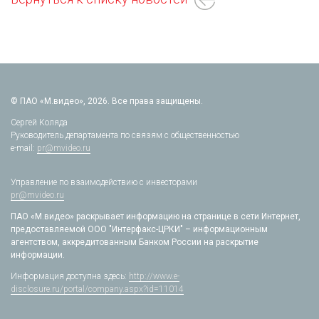
© ПАО «М.видео», 2026. Все права защищены.
Сергей Коляда
Руководитель департамента по связям с общественностью
e-mail:
pr@mvideo.ru
Управление по взаимодействию с инвесторами
pr@mvideo.ru
ПАО «М.видео» раскрывает информацию на странице в сети Интернет,
предоставляемой ООО "Интерфакс-ЦРКИ" – информационным
агентством, аккредитованным Банком России на раскрытие
информации.
Информация доступна здесь:
http://www.e-
disclosure.ru/portal/company.aspx?id=11014