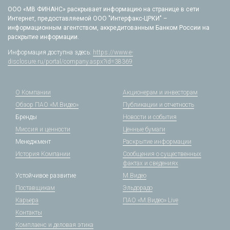
ООО «МВ ФИНАНС» раскрывает информацию на странице в сети
Интернет, предоставляемой ООО "Интерфакс-ЦРКИ" –
информационным агентством, аккредитованным Банком России на
раскрытие информации.
Информация доступна здесь:
https://www.e-
disclosure.ru/portal/company.aspx?id=38369
О Компании
Акционерам и инвесторам
Обзор ПАО «М.Видео»
Публикации и отчетность
Бренды
Новости и события
Миссия и ценности
Ценные бумаги
Менеджмент
Раскрытие информации
История Компании
Сообщения о существенных
фактах и сведениях
Устойчивое развитие
М.Видео
Поставщикам
Эльдорадо
Карьера
ПАО «М.Видео» Live
Контакты
Комплаенс и деловая этика