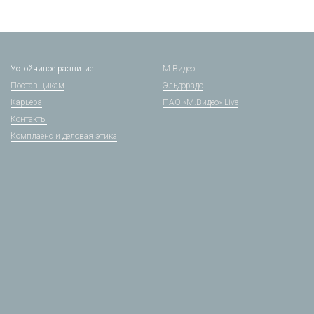
Устойчивое развитие
М.Видео
Поставщикам
Эльдорадо
Карьера
ПАО «М.Видео» Live
Контакты
Комплаенс и деловая этика