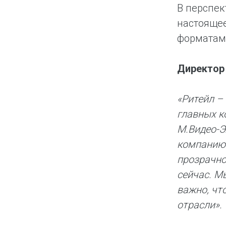
В перспек
настояще
форматам 
Директор 
«Ритейл –
главных к
М.Видео-Э
компанию 
прозрачно
сейчас. М
важно, чт
отрасли».