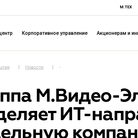
М.ТЕХ
центр
Корпоративное управление
Акционерам и и
бытия
Новости
-
уппа М.Видео-Э
деляет ИТ-напр
Технологичная розничная
Терр
дельную компа
компания «М.Видео»
«Эл