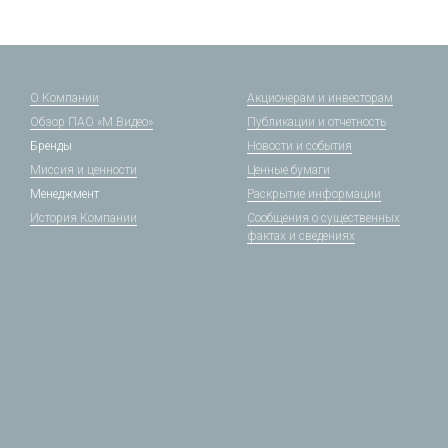
О Компании
Акционерам и инвесторам
Обзор ПАО «М.Видео»
Публикации и отчетность
Бренды
Новости и события
Миссия и ценности
Ценные бумаги
Менеджмент
Раскрытие информации
История Компании
Сообщения о существенных
фактах и сведениях