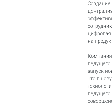
Создание 
централиз
эффективн
сотрудник
цифровая
на продук
Компания 
ведущего 
запуск но
что в нов
технологи
ведущего 
совершенс