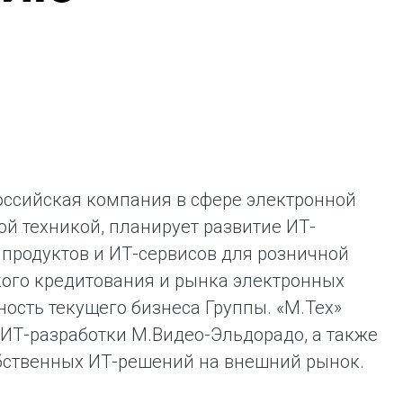
ая выгода бренда для потребителя -
жение наиболее выгодной сделки при
жке промо-активности и доступного
имента потребительской электроники и
ой техники
оссийская компания в сфере электронной
й техникой, планирует развитие ИТ-
 продуктов и ИТ-сервисов для розничной
кого кредитования и рынка электронных
ость текущего бизнеса Группы. «М.Тех»
 ИТ-разработки М.Видео-Эльдорадо, а также
бственных ИТ-решений на внешний рынок.