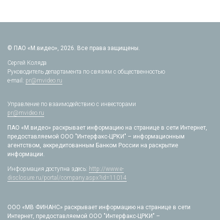
© ПАО «М.видео», 2026. Все права защищены.
Сергей Коляда
Руководитель департамента по связям с общественностью
e-mail:
pr@mvideo.ru
Управление по взаимодействию с инвесторами
pr@mvideo.ru
ПАО «М.видео» раскрывает информацию на странице в сети Интернет,
предоставляемой ООО "Интерфакс-ЦРКИ" – информационным
агентством, аккредитованным Банком России на раскрытие
информации.
Информация доступна здесь:
http://www.e-
disclosure.ru/portal/company.aspx?id=11014
ООО «МВ ФИНАНС» раскрывает информацию на странице в сети
Интернет, предоставляемой ООО "Интерфакс-ЦРКИ" –