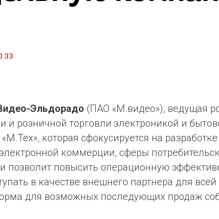
«М.Видео» — эксперт-инноватор в сфере торговли
Ключев
бытовой техникой и электроникой. Благодаря
предло
максимальному ассортименту и фокусу на клиенте,
поддер
компания предлагает уникальные комплексные
ассорт
решения задач покупателей через комплементарные
цифров
0:33
категории товаров, услуг и сервисов.
.Видео-Эльдорадо
(ПАО «М.видео»), ведущая р
 и розничной торговли электроникой и бытово
«М.Тех», которая сфокусируется на разработке
 электронной коммерции, сферы потребительс
и позволит повысить операционную эффективн
тупать в качестве внешнего партнера для всей
форма для возможных последующих продаж со