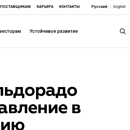
ПОСТАВЩИКАМ
КАРЬЕРА
КОНТАКТЫ
Русский
English
нвесторам
Устойчивое развитие
льдорадо
авление в
итория низких цен -
нию
ьдорадо»