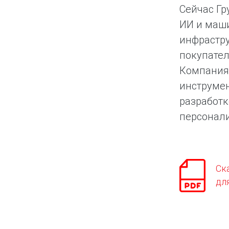
Сейчас Гр
ИИ и маш
инфрастру
покупател
Компания 
инструмен
разработк
персонали
Ск
дл