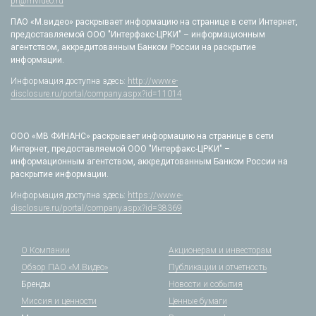
pr@mvideo.ru
ПАО «М.видео» раскрывает информацию на странице в сети Интернет,
предоставляемой ООО "Интерфакс-ЦРКИ" – информационным
агентством, аккредитованным Банком России на раскрытие
информации.
Информация доступна здесь:
http://www.e-
disclosure.ru/portal/company.aspx?id=11014
ООО «МВ ФИНАНС» раскрывает информацию на странице в сети
Интернет, предоставляемой ООО "Интерфакс-ЦРКИ" –
информационным агентством, аккредитованным Банком России на
раскрытие информации.
Информация доступна здесь:
https://www.e-
disclosure.ru/portal/company.aspx?id=38369
О Компании
Акционерам и инвесторам
Обзор ПАО «М.Видео»
Публикации и отчетность
Бренды
Новости и события
Миссия и ценности
Ценные бумаги