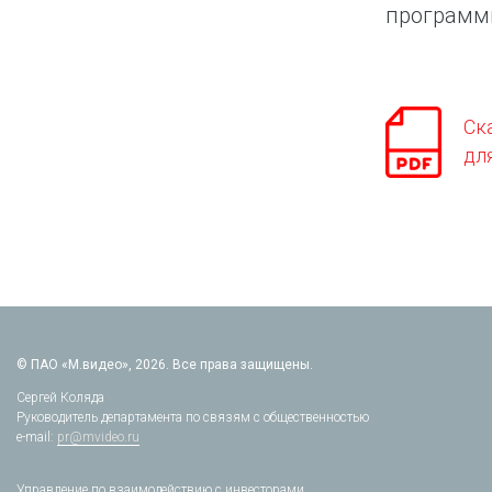
программ
Ск
дл
© ПАО «М.видео», 2026. Все права защищены.
Сергей Коляда
Руководитель департамента по связям с общественностью
e-mail:
pr@mvideo.ru
Управление по взаимодействию с инвесторами