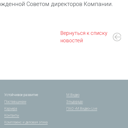
ржденной Советом директоров Компании.
Вернуться к списку
новостей
Устойчивое развитие
М.Видео
Поставщикам
Эльдорадо
Карьера
ПАО «М.Видео» Live
Контакты
Комплаенс и деловая этика