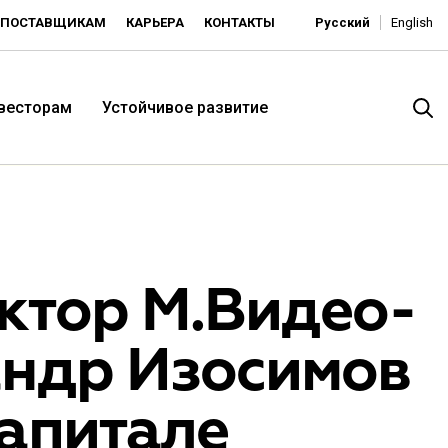
ПОСТАВЩИКАМ
КАРЬЕРА
КОНТАКТЫ
Русский
English
нвесторам
Устойчивое развитие
ктор М.Видео-
андр Изосимов
итория низких цен -
капитале
ьдорадо»