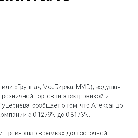
ая выгода бренда для потребителя -
жение наиболее выгодной сделки при
жке промо-активности и доступного
имента потребительской электроники и
ой техники
или «Группа»; МосБиржа: MVID), ведущая
 розничной торговли электроникой и
уцериева, сообщает о том, что Александр
омпании с 0,1279% до 0,3173%.
и произошло в рамках долгосрочной