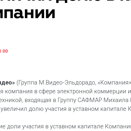
мпании
«М.Видео» — эксперт-инноватор в сфере торговли
Ключев
бытовой техникой и электроникой. Благодаря
предло
максимальному ассортименту и фокусу на клиенте,
поддер
компания предлагает уникальные комплексные
ассорт
решения задач покупателей через комплементарные
цифров
категории товаров, услуг и сервисов.
1:00
идео»
(Группа М.Видео-Эльдорадо, «Компания» 
я компания в сфере электронной коммерции и
ехникой, входящая в Группу САФМАР Михаила Г
увеличил долю участия в уставном капитале К
е доли участия в уставном капитале Компани