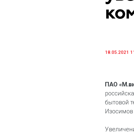
ко
Предоставление информации и копий
документов
Долговые инструменты
IR Контакты
18.05.2021 1
ПАО «М.в
российска
бытовой т
Изосимов 
Увеличени