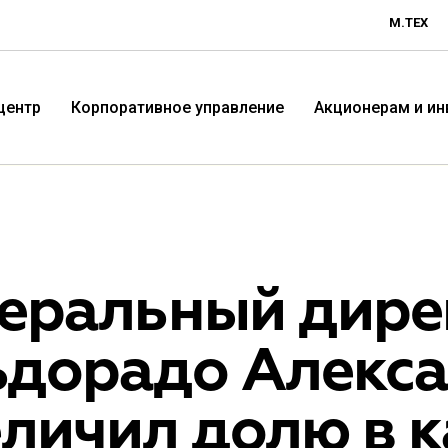
М.ТЕХ
центр
Корпоративное управление
Акционерам и и
неральный дире
ьдорадо Алекс
Технологичная розничная
Терр
личил долю в 
компания «М.Видео»
«Эл