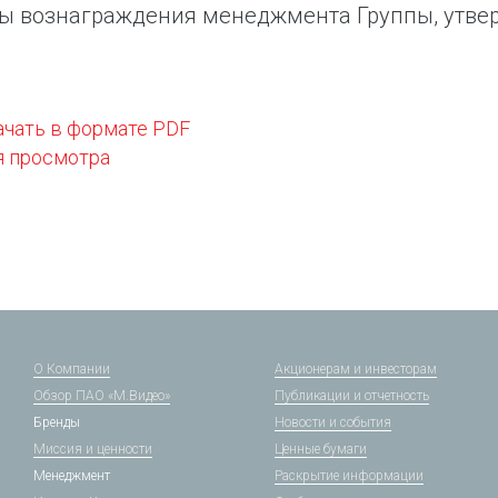
ы вознаграждения менеджмента Группы, утве
ачать в формате PDF
я просмотра
О Компании
Акционерам и инвесторам
Обзор ПАО «М.Видео»
Публикации и отчетность
Бренды
Новости и события
Миссия и ценности
Ценные бумаги
Менеджмент
Раскрытие информации