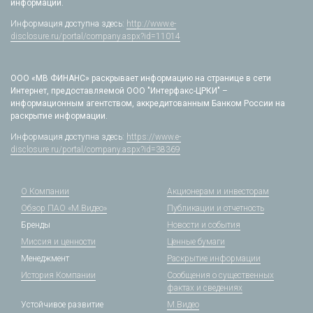
информации.
Информация доступна здесь:
http://www.e-
disclosure.ru/portal/company.aspx?id=11014
ООО «МВ ФИНАНС» раскрывает информацию на странице в сети
Интернет, предоставляемой ООО "Интерфакс-ЦРКИ" –
информационным агентством, аккредитованным Банком России на
раскрытие информации.
Информация доступна здесь:
https://www.e-
disclosure.ru/portal/company.aspx?id=38369
О Компании
Акционерам и инвесторам
Обзор ПАО «М.Видео»
Публикации и отчетность
Бренды
Новости и события
Миссия и ценности
Ценные бумаги
Менеджмент
Раскрытие информации
История Компании
Сообщения о существенных
фактах и сведениях
Устойчивое развитие
М.Видео