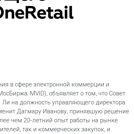
neRetail
ая выгода бренда для потребителя -
жение наиболее выгодной сделки при
жке промо-активности и доступного
имента потребительской электроники и
ой техники
ния в сфере электронной коммерции и
осБиржа: MVID), объявляет о том, что Совет
я Ли на должность управляющего директора
н сменит Дагмару Иванову, принявшую решение
лее чем 20-летний опыт работы на рынке
ителей, так и коммерческих закупок, и