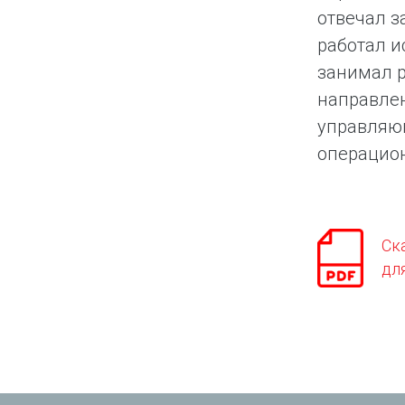
отвечал з
работал и
занимал р
направлен
управляющ
операцион
Ск
дл