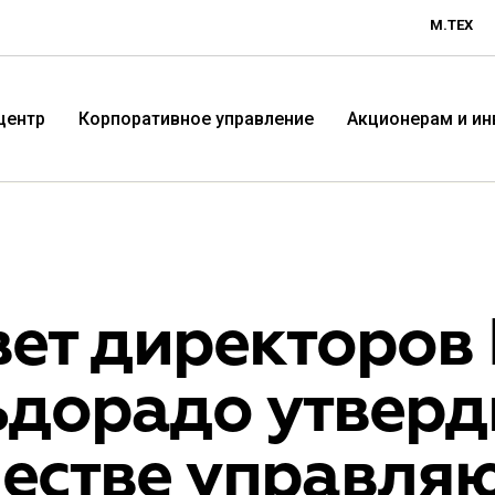
М.ТЕХ
центр
Корпоративное управление
Акционерам и и
вет директоров
дорадо утверди
Технологичная розничная
Терр
честве управля
компания «М.Видео»
«Эл