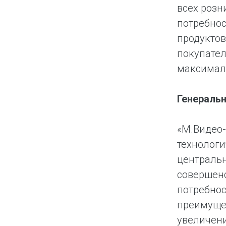
всех розн
потребнос
продуктов
покупател
максимал
Генеральн
«М.Видео-
технологи
централь
совершенс
потребнос
преимуще
увеличени