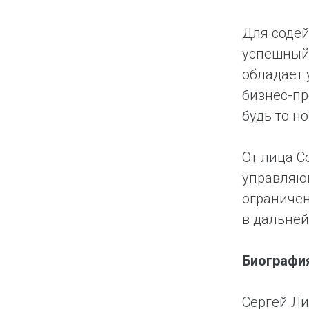
Для содей
успешный 
обладает 
бизнес-пр
будь то н
От лица С
управляющ
ограничен
в дальней
Биографи
Сергей Ли