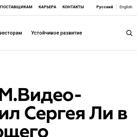
ПОСТАВЩИКАМ
КАРЬЕРА
КОНТАКТЫ
Русский
English
нвесторам
Устойчивое развитие
 М.Видео-
л Сергея Ли в
итория низких цен -
ющего
ьдорадо»