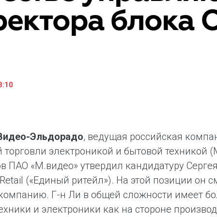
ектора блока O
«М.Видео» — эксперт-инноватор в сфере торговли
Ключев
бытовой техникой и электроникой. Благодаря
предло
максимальному ассортименту и фокусу на клиенте,
поддер
компания предлагает уникальные комплексные
ассорт
решения задач покупателей через комплементарные
цифров
категории товаров, услуг и сервисов.
3:10
.Видео-Эльдорадо
, ведущая российская компа
 торговли электроникой и бытовой техникой (М
в ПАО «М.видео» утвердил кандидатуру Серге
Retail («Единый ритейл»). На этой позиции о
компанию. Г-н Ли в общей сложности имеет бо
ехники и электроники как на стороне производ