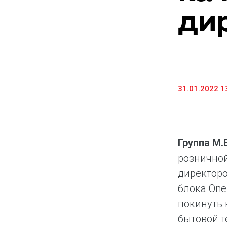
дир
Предоставление информации и копий
документов
Долговые инструменты
IR Контакты
31.01.2022 1
Группа М
розничной
директоро
блока One
покинуть 
бытовой т