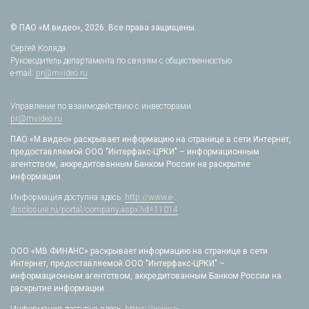
© ПАО «М.видео», 2026. Все права защищены.
Сергей Коляда
Руководитель департамента по связям с общественностью
e-mail:
pr@mvideo.ru
Управление по взаимодействию с инвесторами
pr@mvideo.ru
ПАО «М.видео» раскрывает информацию на странице в сети Интернет,
предоставляемой ООО "Интерфакс-ЦРКИ" – информационным
агентством, аккредитованным Банком России на раскрытие
информации.
Информация доступна здесь:
http://www.e-
disclosure.ru/portal/company.aspx?id=11014
ООО «МВ ФИНАНС» раскрывает информацию на странице в сети
Интернет, предоставляемой ООО "Интерфакс-ЦРКИ" –
информационным агентством, аккредитованным Банком России на
раскрытие информации.