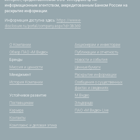
информационным агентством, аккредитованным Банком России на
раскрытие информации.
Информация доступна здесь:
https://www.e-
disclosure.ru/portal/company.aspx?id=38369
О Компании
Акционерам и инвесторам
Обзор ПАО «М.Видео»
Публикации и отчетность
Бренды
Новости и события
Миссия и ценности
Ценные бумаги
Менеджмент
Раскрытие информации
История Компании
Сообщения о существенных
фактах и сведениях
Устойчивое развитие
М.Видео
Поставщикам
Эльдорадо
Карьера
ПАО «М.Видео» Live
Контакты
Комплаенс и деловая этика