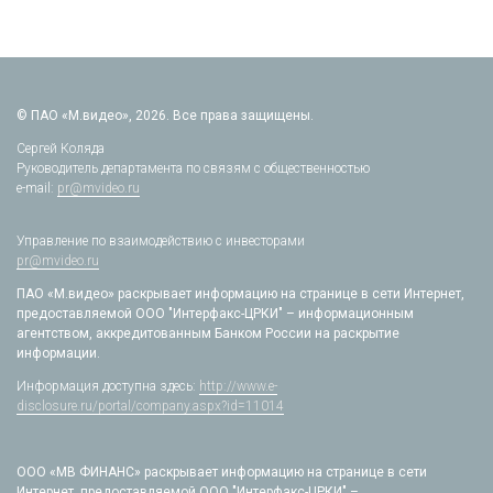
© ПАО «М.видео», 2026. Все права защищены.
Сергей Коляда
Руководитель департамента по связям с общественностью
e-mail:
pr@mvideo.ru
Управление по взаимодействию с инвесторами
pr@mvideo.ru
ПАО «М.видео» раскрывает информацию на странице в сети Интернет,
предоставляемой ООО "Интерфакс-ЦРКИ" – информационным
агентством, аккредитованным Банком России на раскрытие
информации.
Информация доступна здесь:
http://www.e-
disclosure.ru/portal/company.aspx?id=11014
ООО «МВ ФИНАНС» раскрывает информацию на странице в сети
Интернет, предоставляемой ООО "Интерфакс-ЦРКИ" –