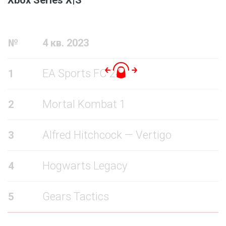
№
4 кв. 2023
EA Sports FC 24
1
Mortal Kombat 1
2
Alfred Hitchcock — Vertigo
3
Hogwarts Legacy
4
Gears Tactics
5