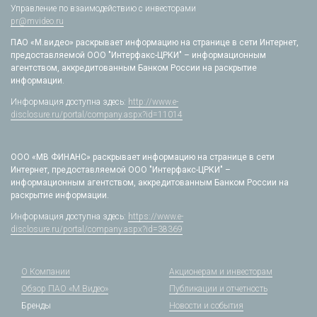
Управление по взаимодействию с инвесторами
pr@mvideo.ru
ПАО «М.видео» раскрывает информацию на странице в сети Интернет,
предоставляемой ООО "Интерфакс-ЦРКИ" – информационным
агентством, аккредитованным Банком России на раскрытие
информации.
Информация доступна здесь:
http://www.e-
disclosure.ru/portal/company.aspx?id=11014
ООО «МВ ФИНАНС» раскрывает информацию на странице в сети
Интернет, предоставляемой ООО "Интерфакс-ЦРКИ" –
информационным агентством, аккредитованным Банком России на
раскрытие информации.
Информация доступна здесь:
https://www.e-
disclosure.ru/portal/company.aspx?id=38369
О Компании
Акционерам и инвесторам
Обзор ПАО «М.Видео»
Публикации и отчетность
Бренды
Новости и события