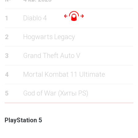
Diablo 4
1
Hogwarts Legacy
2
Grand Theft Auto V
3
Mortal Kombat 11 Ultimate
4
God of War (Хиты PS)
5
PlayStation 5