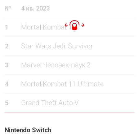
№
4 кв. 2023
Mortal Kombat 1
1
Star Wars Jedi: Survivor
2
Marvel Человек-паук 2
3
Mortal Kombat 11 Ultimate
4
Grand Theft Auto V
5
Nintendo Switch