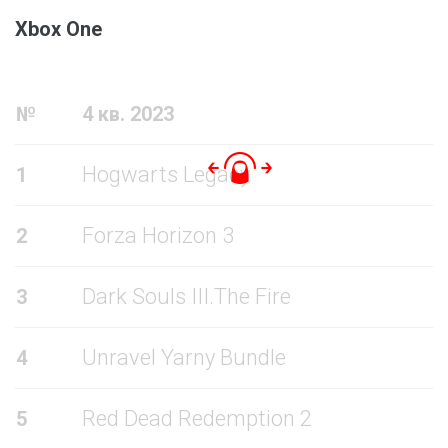
Xbox One
№
4 кв. 2023
Hogwarts Legacy
1
Forza Horizon 3
2
Dark Souls III.The Fire
3
Unravel Yarny Bundle
4
Red Dead Redemption 2
5